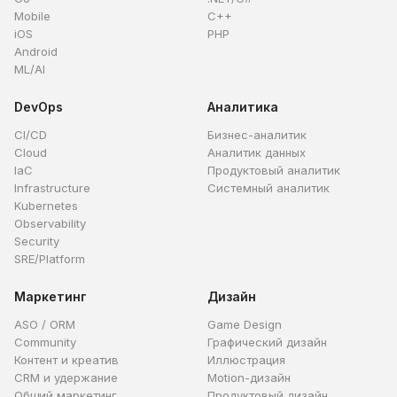
Mobile
C++
iOS
PHP
Android
ML/AI
DevOps
Аналитика
CI/CD
Бизнес-аналитик
Cloud
Аналитик данных
IaC
Продуктовый аналитик
Infrastructure
Системный аналитик
Kubernetes
Observability
Security
SRE/Platform
Маркетинг
Дизайн
ASO / ORM
Game Design
Community
Графический дизайн
Контент и креатив
Иллюстрация
CRM и удержание
Motion-дизайн
Общий маркетинг
Продуктовый дизайн