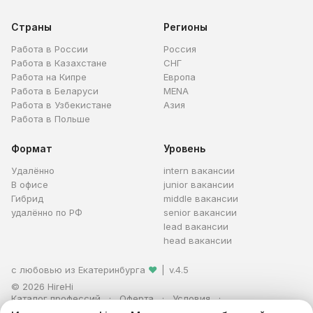
Страны
Регионы
Работа в России
Россия
Работа в Казахстане
СНГ
Работа на Кипре
Европа
Работа в Беларуси
MENA
Работа в Узбекистане
Азия
Работа в Польше
Формат
Уровень
Удалённо
intern вакансии
В офисе
junior вакансии
Гибрид
middle вакансии
удалённо по РФ
senior вакансии
lead вакансии
head вакансии
с любовью из Екатеринбурга
❤
|
v.4.5
© 2026 HireHi
Каталог профессий
Оферта
Условия
Персональные данные
Реклама