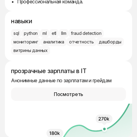
Профессиональная команда.
навыки
sql
python
ml
etl
llm
fraud detection
мониторинг
аналитика
отчетность
дашборды
витрины данных
прозрачные зарплаты в IT
Анонимные данные по зарплатам и грейдам
Посмотреть