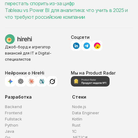
перестать спорить из-за цифр
Tableau vs Power BI для аналитика: что учить в 2025 и
что требуют российские компании
Соцсети
Джоб-борд и агрегатор
вакансий для IT и Digital-
специалистов
Нейронки о HireHi
Мы на Product Radar
Разработка
Стеки
Backend
Node.js
Frontend
Data Engineer
Fullstack
Kotlin
Python
Rust
Java
1C
Go
.NET/C#