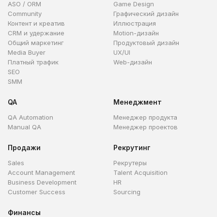
ASO / ORM
Game Design
Community
Графический дизайн
Контент и креатив
Иллюстрация
CRM и удержание
Motion-дизайн
Общий маркетинг
Продуктовый дизайн
Media Buyer
UX/UI
Платный трафик
Web-дизайн
SEO
SMM
QA
Менеджмент
QA Automation
Менеджер продукта
Manual QA
Менеджер проектов
Продажи
Рекрутинг
Sales
Рекрутеры
Account Management
Talent Acquisition
Business Development
HR
Customer Success
Sourcing
Финансы