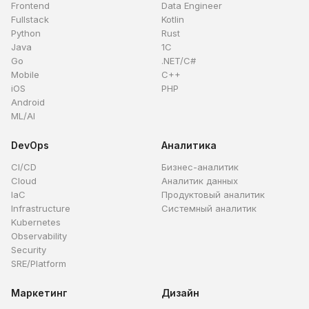
Frontend
Data Engineer
Fullstack
Kotlin
Python
Rust
Java
1C
Go
.NET/C#
Mobile
C++
iOS
PHP
Android
ML/AI
DevOps
Аналитика
CI/CD
Бизнес-аналитик
Cloud
Аналитик данных
IaC
Продуктовый аналитик
Infrastructure
Системный аналитик
Kubernetes
Observability
Security
SRE/Platform
Маркетинг
Дизайн