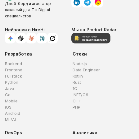
Джоб-борд и агрегатор
вакансий для IT и Digital-
специалистов
Нейронки о HireHi
Мы на Product Radar
Разработка
Стеки
Backend
Node.js
Frontend
Data Engineer
Fullstack
Kotlin
Python
Rust
Java
1C
Go
.NET/C#
Mobile
C++
iOS
PHP
Android
ML/AI
DevOps
Аналитика