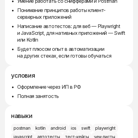
Умение работать со снифферами и Postman
Понимание принципов работы клиент-
серверных приложений
Написание автотестов: для веб — Playwright
и JavaScript, для нативных приложений — Swift
или Kotlin
Будет плюсом опыт в автоматизации
на других стеках, если готовы обучаться
условия
Оформление через ИП в РФ
Полная занятость
навыки
postman
kotlin
android
ios
swift
playwright
javascript
автотесты
тест-кейсы
чек-листы