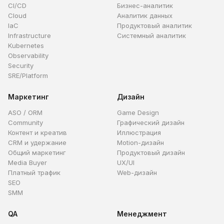
CI/CD
Бизнес-аналитик
Cloud
Аналитик данных
IaC
Продуктовый аналитик
Infrastructure
Системный аналитик
Kubernetes
Observability
Security
SRE/Platform
Маркетинг
Дизайн
ASO / ORM
Game Design
Community
Графический дизайн
Контент и креатив
Иллюстрация
CRM и удержание
Motion-дизайн
Общий маркетинг
Продуктовый дизайн
Media Buyer
UX/UI
Платный трафик
Web-дизайн
SEO
SMM
QA
Менеджмент