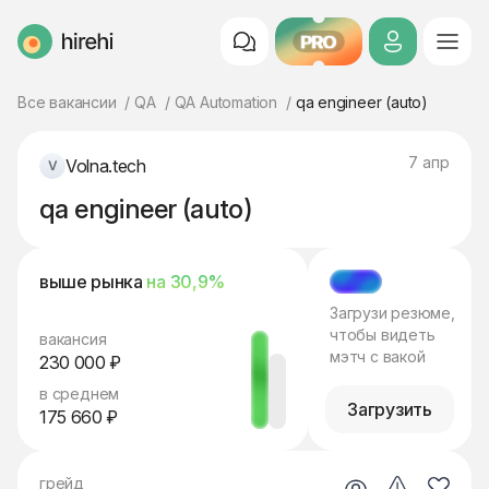
PRO
HireHi
Все вакансии
QA
QA Automation
qa engineer (auto)
7 апр
Volna.tech
qa engineer (auto)
выше рынка
на 30,9%
МЭТЧ
Загрузи резюме,
чтобы видеть
вакансия
мэтч с вакой
230 000 ₽
в среднем
Загрузить
175 660 ₽
грейд