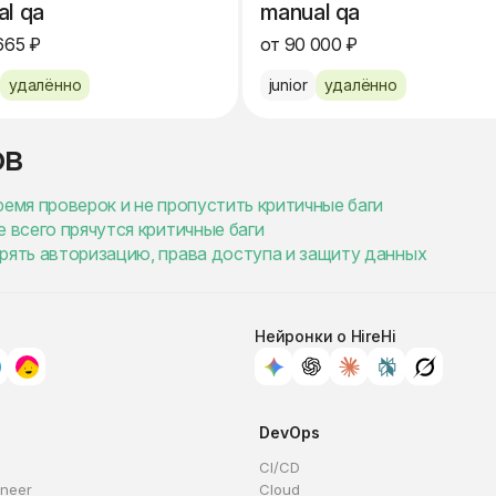
l qa
manual qa
665 ₽
от 90 000 ₽
удалённо
junior
удалённо
ов
ремя проверок и не пропустить критичные баги
 всего прячутся критичные баги
ерять авторизацию, права доступа и защиту данных
Нейронки о HireHi
DevOps
CI/CD
ineer
Cloud