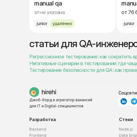
manual qa
manua
зп не указана
от 76 
junior
удалённо
junior
статьи для QA-инженер
Регрессионное тестирование: как сократить в
Негативные сценарии в тестировании: где чаще
Тестирование безопасности для QA: как пров
Соцсети
Джоб-борд и агрегатор вакансий
для IT и Digital-специалистов
Разработка
Стеки
Backend
Node.js
Frontend
Data Eng