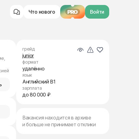
Что нового
PRO
Войти
грейд
junior
ме,
формат
удалённо
сией
язык
Английский B1
ь
зарплата
до 80 000 ₽
Вакансия находится в архиве
и больше не принимает отклики