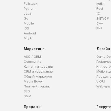
Fullstack
Kotlin
Python
Rust
Java
1C
Go
.NET/C#
Mobile
C++
iOS
PHP
Android
ML/AI
Маркетинг
Дизайн
ASO / ORM
Game De
Community
Графиче
Контент и креатив
Иллюстр
CRM и удержание
Motion-д
Общий маркетинг
Продукт
Media Buyer
UX/UI
Платный трафик
Web-диз
SEO
SMM
Продажи
Рекрут