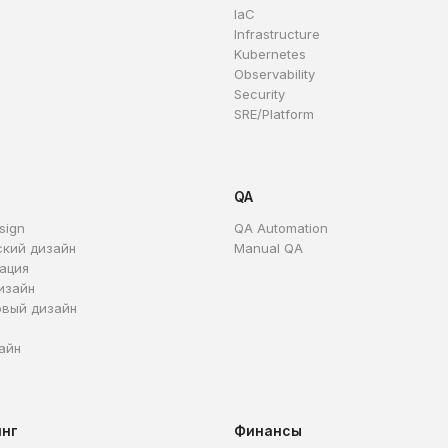
IaC
Infrastructure
Kubernetes
Observability
Security
SRE/Platform
QA
sign
QA Automation
ский дизайн
Manual QA
ация
изайн
овый дизайн
айн
инг
Финансы