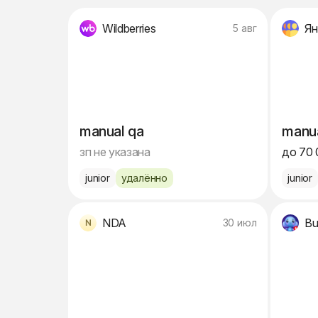
Wildberries
Ян
5 авг
manual qa
manua
зп не указана
до 70 
junior
удалённо
junior
NDA
Bu
30 июл