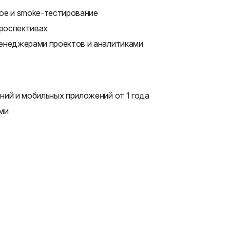
ое и smoke-тестирование
троспективах
менеджерами проектов и аналитиками
ний и мобильных приложений от 1 года
ми