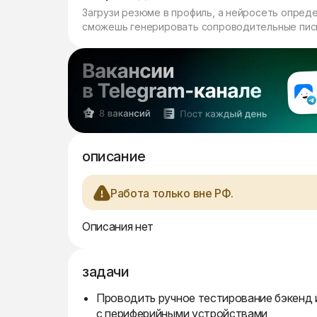
Загрузи резюме в профиль, а нейросеть опред
сможешь генерировать сопроводительные пись
описание
Работа только вне РФ.
Описания нет
задачи
Проводить ручное тестирование бэкенд и
с периферийными устройствами