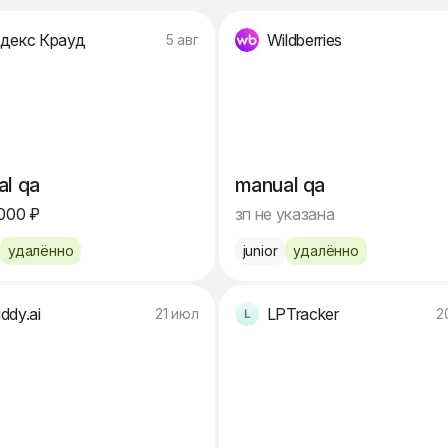
декс Крауд
Wildberries
5 авг
l qa
manual qa
000 ₽
зп не указана
удалённо
junior
удалённо
ddy.ai
LPTracker
21 июл
2