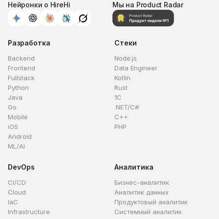
Нейронки о HireHi
Мы на Product Radar
Разработка
Стеки
Backend
Node.js
Frontend
Data Engineer
Fullstack
Kotlin
Python
Rust
Java
1C
Go
.NET/C#
Mobile
C++
iOS
PHP
Android
ML/AI
DevOps
Аналитика
CI/CD
Бизнес-аналитик
Cloud
Аналитик данных
IaC
Продуктовый аналитик
Infrastructure
Системный аналитик