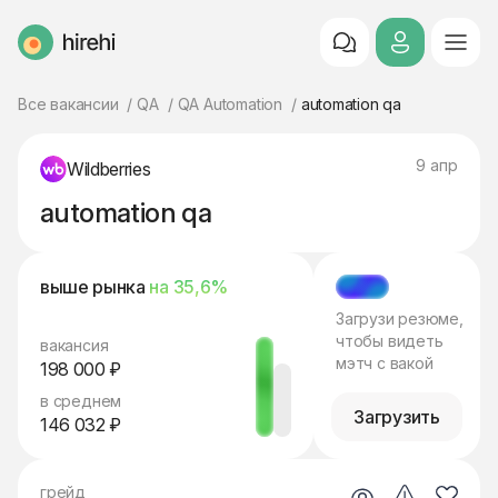
HireHi
Все вакансии
QA
QA Automation
automation qa
9 апр
Wildberries
automation qa
выше рынка
на 35,6%
МЭТЧ
Загрузи резюме,
чтобы видеть
вакансия
мэтч с вакой
198 000 ₽
в среднем
Загрузить
146 032 ₽
грейд