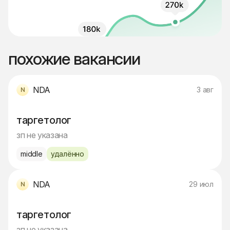
похожие вакансии
NDA
3 авг
таргетолог
зп не указана
middle
удалённо
NDA
29 июл
таргетолог
зп не указана