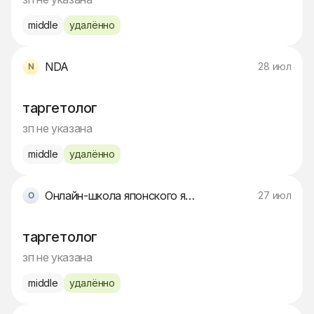
middle
удалённо
NDA
28 июл
таргетолог
зп не указана
middle
удалённо
Онлайн-школа японского языка и культуры Востока
27 июл
таргетолог
зп не указана
middle
удалённо