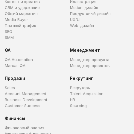
Контент и креатив
Иллюстрация
CRM и удержание
Motion-дизайн
Общий маркетинг
Продуктовый дизайн
Media Buyer
UX/UI
Платный трафик
Web-дизайн
SEO
SMM
QA
Менеджмент
QA Automation
Менеджер продукта
Manual QA
Менеджер проектов
Продажи
Рекрутинг
Sales
Рекрутеры
Account Management
Talent Acquisition
Business Development
HR
Customer Success
Sourcing
Финансы
Финансовый анализ
Управление финансами