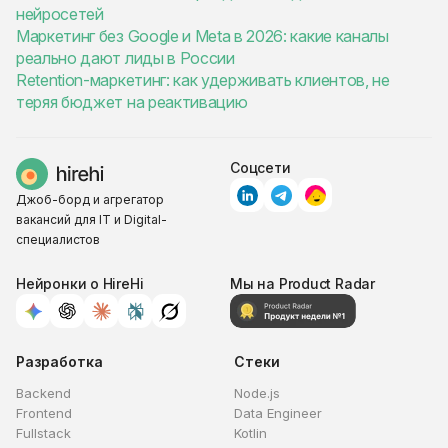
нейросетей
Маркетинг без Google и Meta в 2026: какие каналы
реально дают лиды в России
Retention-маркетинг: как удерживать клиентов, не
теряя бюджет на реактивацию
Соцсети
Джоб-борд и агрегатор
вакансий для IT и Digital-
специалистов
Нейронки о HireHi
Мы на Product Radar
Разработка
Стеки
Backend
Node.js
Frontend
Data Engineer
Fullstack
Kotlin