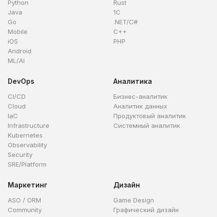
Python
Rust
Java
1C
Go
.NET/C#
Mobile
C++
iOS
PHP
Android
ML/AI
DevOps
Аналитика
CI/CD
Бизнес-аналитик
Cloud
Аналитик данных
IaC
Продуктовый аналитик
Infrastructure
Системный аналитик
Kubernetes
Observability
Security
SRE/Platform
Маркетинг
Дизайн
ASO / ORM
Game Design
Community
Графический дизайн