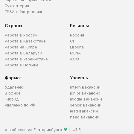
Бухгалтерия
FP&A / Контроллинг
Страны
Регионы
Работа в России
Россия
Работа в Казахстане
СНГ
Работа на Кипре
Европа
Работа в Беларуси
MENA
Работа в Узбекистане
Азия
Работа в Польше
Формат
Уровень
Удалённо
intern вакансии
В офисе
junior вакансии
Гибрид
middle вакансии
удалённо по РФ
senior вакансии
lead вакансии
head вакансии
с любовью из Екатеринбурга
❤
|
v.4.5