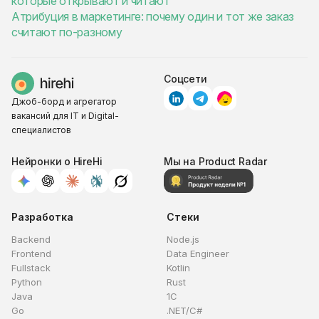
которые открывают и читают
Атрибуция в маркетинге: почему один и тот же заказ
считают по-разному
Соцсети
Джоб-борд и агрегатор
вакансий для IT и Digital-
специалистов
Нейронки о HireHi
Мы на Product Radar
Разработка
Стеки
Backend
Node.js
Frontend
Data Engineer
Fullstack
Kotlin
Python
Rust
Java
1C
Go
.NET/C#