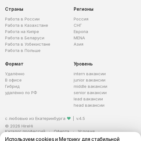
Страны
Регионы
Работа в России
Россия
Работа в Казахстане
СНГ
Работа на Кипре
Европа
Работа в Беларуси
MENA
Работа в Узбекистане
Азия
Работа в Польше
Формат
Уровень
Удалённо
intern вакансии
В офисе
junior вакансии
Гибрид
middle вакансии
удалённо по РФ
senior вакансии
lead вакансии
head вакансии
с любовью из Екатеринбурга
❤
|
v.4.5
© 2026 HireHi
Каталог профессий
Оферта
Условия
Персональные данные
Реклама
Используем cookies и Метрику для стабильной