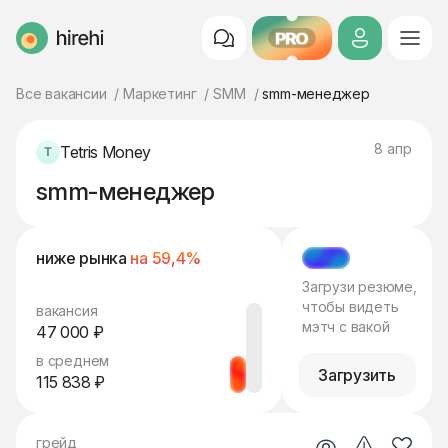
PRO
HireHi
Все вакансии
Маркетинг
SMM
smm-менеджер
8 апр
Tetris Money
smm-менеджер
ниже рынка
на 59,4%
МЭТЧ
Загрузи резюме,
чтобы видеть
вакансия
мэтч с вакой
47 000 ₽
в среднем
Загрузить
115 838 ₽
грейд