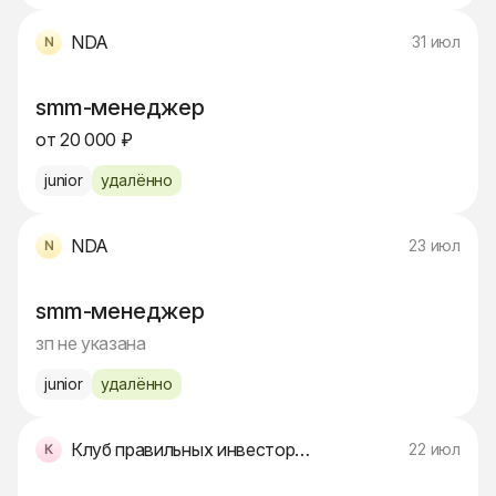
NDA
31 июл
smm-менеджер
от 20 000 ₽
junior
удалённо
NDA
23 июл
smm-менеджер
зп не указана
junior
удалённо
Клуб правильных инвесторов
22 июл