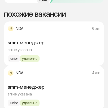
похожие вакансии
NDA
6 авг
smm-менеджер
зп не указана
junior
удалённо
NDA
4 авг
smm-менеджер
зп не указана
junior
удалённо