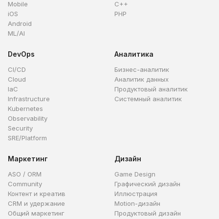
Mobile
C++
iOS
PHP
Android
ML/AI
DevOps
Аналитика
CI/CD
Бизнес-аналитик
Cloud
Аналитик данных
IaC
Продуктовый аналитик
Infrastructure
Системный аналитик
Kubernetes
Observability
Security
SRE/Platform
Маркетинг
Дизайн
ASO / ORM
Game Design
Community
Графический дизайн
Контент и креатив
Иллюстрация
CRM и удержание
Motion-дизайн
Общий маркетинг
Продуктовый дизайн