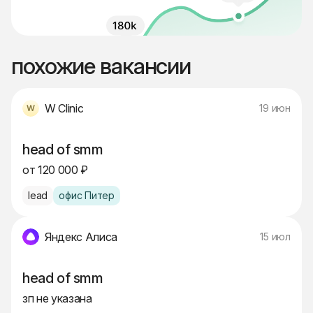
похожие вакансии
W Clinic
19 июн
head of smm
от 120 000 ₽
lead
офис Питер
Яндекс Алиса
15 июл
head of smm
зп не указана