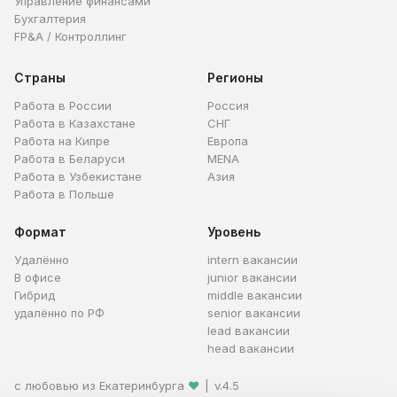
Управление финансами
Бухгалтерия
FP&A / Контроллинг
Страны
Регионы
Работа в России
Россия
Работа в Казахстане
СНГ
Работа на Кипре
Европа
Работа в Беларуси
MENA
Работа в Узбекистане
Азия
Работа в Польше
Формат
Уровень
Удалённо
intern вакансии
В офисе
junior вакансии
Гибрид
middle вакансии
удалённо по РФ
senior вакансии
lead вакансии
head вакансии
с любовью из Екатеринбурга
❤
|
v.4.5