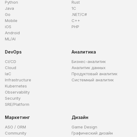
Python
Rust
Java
1C
Go
.NET/C#
Mobile
C++
iOS
PHP
Android
ML/AI
DevOps
Аналитика
CI/CD
Бизнес-аналитик
Cloud
Аналитик данных
IaC
Продуктовый аналитик
Infrastructure
Системный аналитик
Kubernetes
Observability
Security
SRE/Platform
Маркетинг
Дизайн
ASO / ORM
Game Design
Community
Графический дизайн