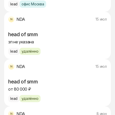
lead
офис Москва
NDA
15 июл
head of smm
зп не указана
lead
удалённо
NDA
15 июл
head of smm
от 80 000 ₽
lead
удалённо
NDA
8 июн