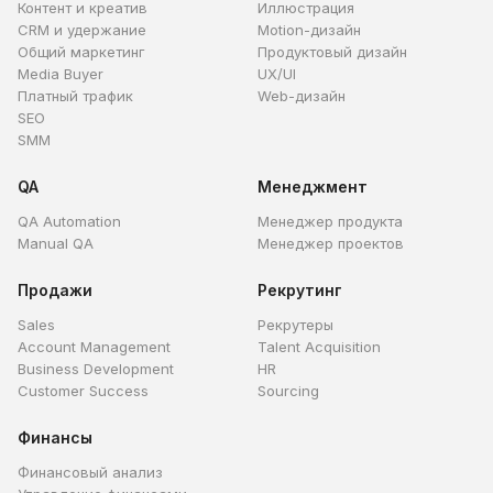
Контент и креатив
Иллюстрация
CRM и удержание
Motion-дизайн
Общий маркетинг
Продуктовый дизайн
Media Buyer
UX/UI
Платный трафик
Web-дизайн
SEO
SMM
QA
Менеджмент
QA Automation
Менеджер продукта
Manual QA
Менеджер проектов
Продажи
Рекрутинг
Sales
Рекрутеры
Account Management
Talent Acquisition
Business Development
HR
Customer Success
Sourcing
Финансы
Финансовый анализ