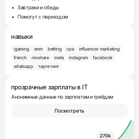
Завтраки и обеды
Помогут с переездом
навыки
igaming
smm
betting
cpa
influencer marketing
french
revshare
meta
instagram
facebook
whatsapp
таргетинг
прозрачные зарплаты в IT
Анонимные данные по зарплатам и грейдам
Посмотреть