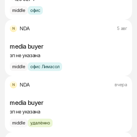
middle
офис
NDA
5 авг
media buyer
зп не указана
middle
офис Лимасол
NDA
вчера
media buyer
зп не указана
middle
удалённо