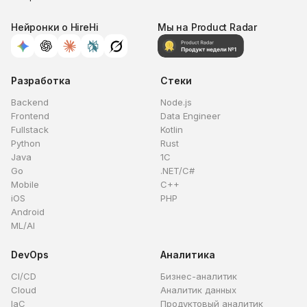
Нейронки о HireHi
Мы на Product Radar
Разработка
Стеки
Backend
Node.js
Frontend
Data Engineer
Fullstack
Kotlin
Python
Rust
Java
1C
Go
.NET/C#
Mobile
C++
iOS
PHP
Android
ML/AI
DevOps
Аналитика
CI/CD
Бизнес-аналитик
Cloud
Аналитик данных
IaC
Продуктовый аналитик