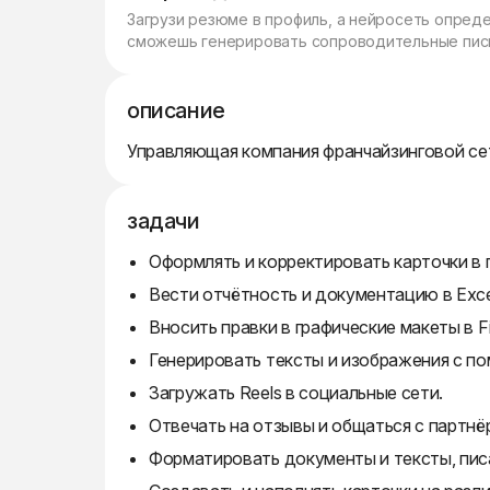
Загрузи резюме в профиль, а нейросеть опред
сможешь генерировать сопроводительные пись
описание
Управляющая компания франчайзинговой сети
задачи
Оформлять и корректировать карточки в 
Вести отчётность и документацию в Exce
Вносить правки в графические макеты в F
Генерировать тексты и изображения с п
Загружать Reels в социальные сети.
Отвечать на отзывы и общаться с партнё
Форматировать документы и тексты, пис