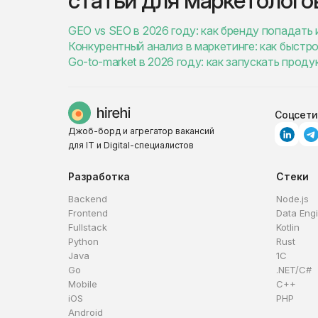
статьи для маркетолого
GEO vs SEO в 2026 году: как бренду попадать 
Конкурентный анализ в маркетинге: как быстро
Go-to-market в 2026 году: как запускать проду
Соцсети
Джоб-борд и агрегатор вакансий
для IT и Digital-специалистов
Разработка
Стеки
Backend
Node.js
Frontend
Data Eng
Fullstack
Kotlin
Python
Rust
Java
1C
Go
.NET/C#
Mobile
C++
iOS
PHP
Android