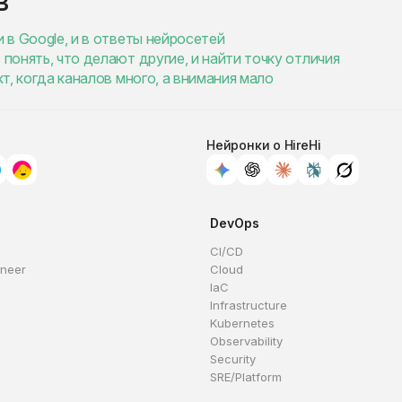
в
и в Google, и в ответы нейросетей
 понять, что делают другие, и найти точку отличия
кт, когда каналов много, а внимания мало
Нейронки о HireHi
DevOps
CI/CD
ineer
Cloud
IaC
Infrastructure
Kubernetes
Observability
Security
SRE/Platform