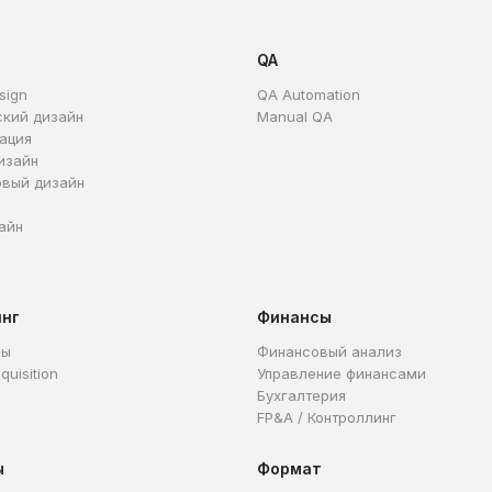
QA
sign
QA Automation
ский дизайн
Manual QA
ация
изайн
овый дизайн
айн
инг
Финансы
ры
Финансовый анализ
quisition
Управление финансами
Бухгалтерия
FP&A / Контроллинг
ы
Формат