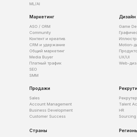
ML/AI
Маркетинг
Дизайн
ASO / ORM
Game De
Community
Графиче
Контент и креатив
Иллюстр
CRM и удержание
Motion-д
Общий маркетинг
Продукт
Media Buyer
UX/UI
Платный трафик
Web-диз
SEO
SMM
Продажи
Рекрут
Sales
Рекруте
Account Management
Talent Ac
Business Development
HR
Customer Success
Sourcing
Страны
Регион