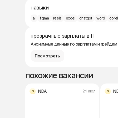
навыки
ai
figma
reels
excel
chatgpt
word
core
прозрачные зарплаты в IT
Анонимные данные по зарплатам и грейдам
Посмотреть
похожие вакансии
NDA
N
24 июл