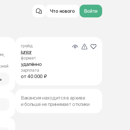
Что нового
Войти
грейд
junior
ме,
формат
удалённо
сией
зарплата
от 40 000 ₽
ь
Вакансия находится в архиве
и больше не принимает отклики