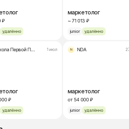
етолог
маркетолог
 ₽
~ 71 013 ₽
удалённо
junior
удалённо
Школа Первой Помощи Юлии Пролыгиной
NDA
1 июл
2
етолог
маркетолог
000 ₽
от 54 000 ₽
удалённо
junior
удалённо