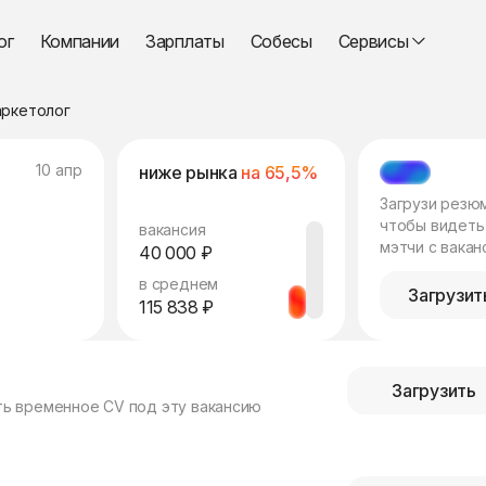
ог
Компании
Зарплаты
Собесы
Сервисы
аркетолог
10 апр
ниже рынка
на 65,5%
МЭТЧ
Загрузи резю
чтобы видеть
вакансия
мэтчи с вакан
40 000 ₽
в среднем
Загрузит
115 838 ₽
Загрузить
ть временное CV под эту вакансию