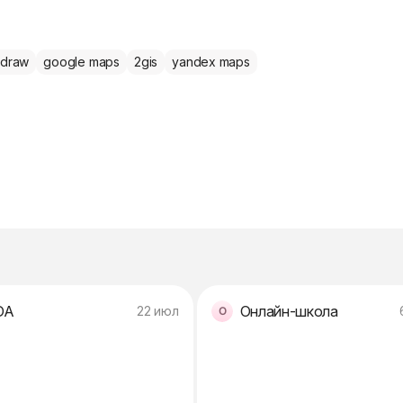
ldraw
google maps
2gis
yandex maps
DA
Онлайн-школа
22 июл