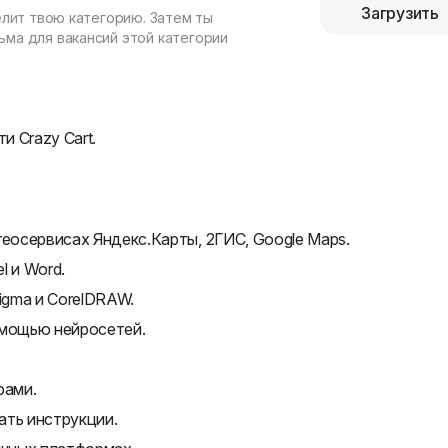
Загрузить
елит твою категорию. Затем ты
ма для вакансий этой категории
 Crazy Cart.
геосервисах Яндекс.Карты, 2ГИС, Google Maps.
l и Word.
igma и CorelDRAW.
омощью нейросетей.
рами.
ать инструкции.