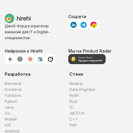
Соцсети
Джоб-борд и агрегатор
вакансий для IT и Digital-
специалистов
Нейронки о HireHi
Мы на Product Radar
Разработка
Стеки
Backend
Node.js
Frontend
Data Engineer
Fullstack
Kotlin
Python
Rust
Java
1C
Go
.NET/C#
Mobile
C++
iOS
PHP
Android