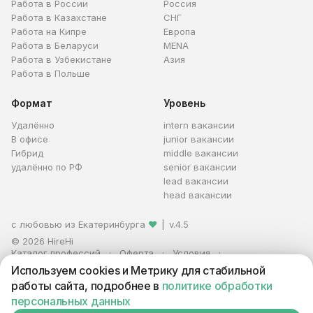
Работа в России
Россия
Работа в Казахстане
СНГ
Работа на Кипре
Европа
Работа в Беларуси
MENA
Работа в Узбекистане
Азия
Работа в Польше
Формат
Уровень
Удалённо
intern вакансии
В офисе
junior вакансии
Гибрид
middle вакансии
удалённо по РФ
senior вакансии
lead вакансии
head вакансии
с любовью из Екатеринбурга
❤
|
v.4.5
© 2026 HireHi
Каталог профессий
Оферта
Условия
Персональные данные
Реклама
Используем cookies и Метрику для стабильной
ИП Захаров Антон Алексеевич · ИНН 663005711880 · ОГРНИП
работы сайта, подробнее в
политике обработки
321665800059102
персональных данных