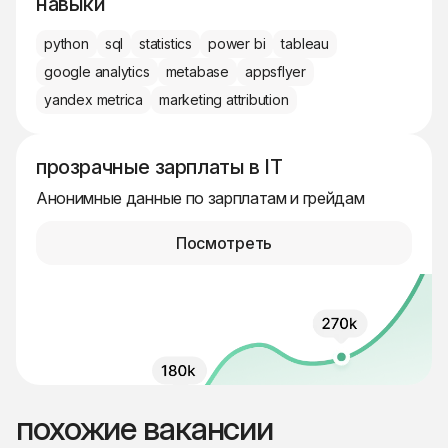
навыки
python
sql
statistics
power bi
tableau
google analytics
metabase
appsflyer
yandex metrica
marketing attribution
прозрачные зарплаты в IT
Анонимные данные по зарплатам и грейдам
Посмотреть
похожие вакансии