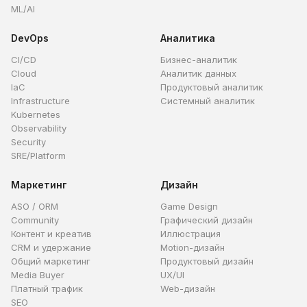
ML/AI
DevOps
Аналитика
CI/CD
Бизнес-аналитик
Cloud
Аналитик данных
IaC
Продуктовый аналитик
Infrastructure
Системный аналитик
Kubernetes
Observability
Security
SRE/Platform
Маркетинг
Дизайн
ASO / ORM
Game Design
Community
Графический дизайн
Контент и креатив
Иллюстрация
CRM и удержание
Motion-дизайн
Общий маркетинг
Продуктовый дизайн
Media Buyer
UX/UI
Платный трафик
Web-дизайн
SEO