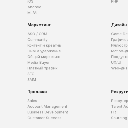
iOS
PHP
Android
ML/AI
Маркетинг
Дизайн
ASO / ORM
Game De
Community
Графиче
Контент и креатив
Иллюстр
CRM и удержание
Motion-д
Общий маркетинг
Продукт
Media Buyer
UX/UI
Платный трафик
Web-диз
SEO
SMM
Продажи
Рекрут
Sales
Рекруте
Account Management
Talent Ac
Business Development
HR
Customer Success
Sourcing