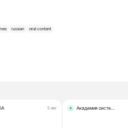
mes
russian
viral content
DA
Академия системного здоровья
5 авг