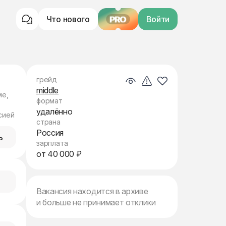
Что нового
PRO
Войти
грейд
middle
ме,
формат
удалённо
сией
страна
Россия
ь
зарплата
от 40 000 ₽
Вакансия находится в архиве
и больше не принимает отклики