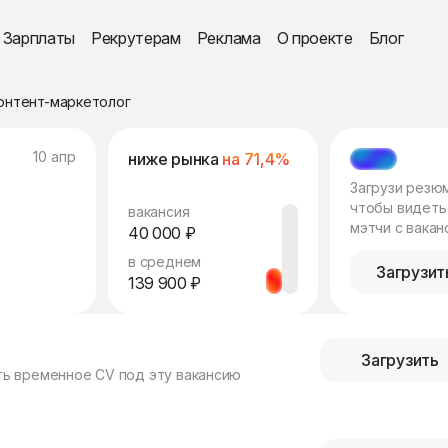
Зарплаты
Рекрутерам
Реклама
О проекте
Блог
онтент-маркетолог
10 апр
ниже рынка
на 71,4%
МЭТЧ
Загрузи резю
чтобы видеть
вакансия
мэтчи с вакан
40 000 ₽
в среднем
Загрузит
139 900 ₽
Загрузить
ть временное CV под эту вакансию