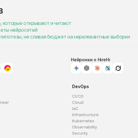
в
ма, которые открывают и читают
веты нейросетей
ь гипотезы, не сливая бюджет на нерелевантные выборки
Нейронки о HireHi
DevOps
CI/CD
ineer
Cloud
IaC
Infrastructure
Kubernetes
Observability
Security