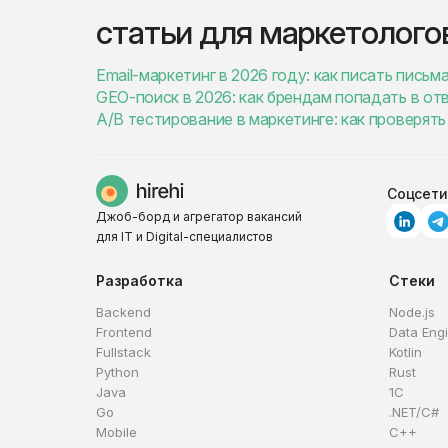
статьи для маркетолого
Email-маркетинг в 2026 году: как писать пись
GEO-поиск в 2026: как брендам попадать в от
A/B тестирование в маркетинге: как проверят
Соцсети
Джоб-борд и агрегатор вакансий
для IT и Digital-специалистов
Разработка
Стеки
Backend
Node.js
Frontend
Data Eng
Fullstack
Kotlin
Python
Rust
Java
1C
Go
.NET/C#
Mobile
C++