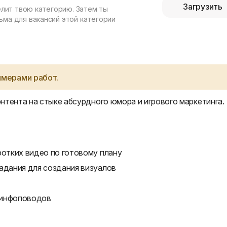
Загрузить
елит твою категорию. Затем ты
ма для вакансий этой категории
имерами работ.
нтента на стыке абсурдного юмора и игрового маркетинга.
ротких видео по готовому плану
адания для создания визуалов
 инфоповодов