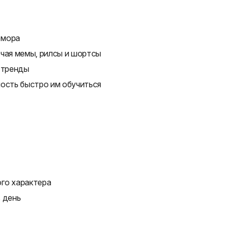
юмора
ючая мемы, рилсы и шортсы
 тренды
ность быстро им обучиться
го характера
 день