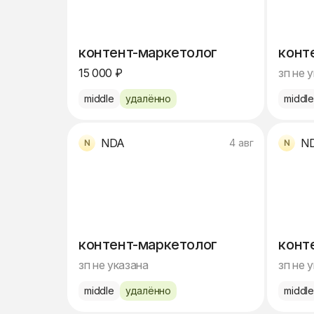
контент-маркетолог
конт
15 000 ₽
зп не 
middle
удалённо
middl
NDA
N
4 авг
контент-маркетолог
конт
зп не указана
зп не 
middle
удалённо
middl