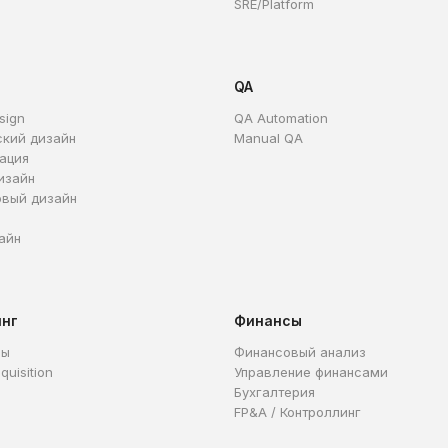
SRE/Platform
QA
sign
QA Automation
ский дизайн
Manual QA
ация
изайн
овый дизайн
айн
инг
Финансы
ры
Финансовый анализ
quisition
Управление финансами
Бухгалтерия
FP&A / Контроллинг