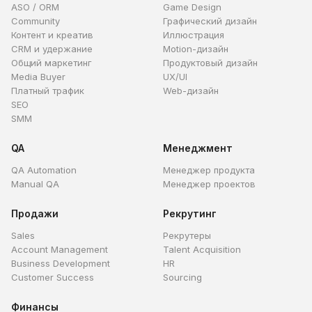
ASO / ORM
Game Design
Community
Графический дизайн
Контент и креатив
Иллюстрация
CRM и удержание
Motion-дизайн
Общий маркетинг
Продуктовый дизайн
Media Buyer
UX/UI
Платный трафик
Web-дизайн
SEO
SMM
QA
Менеджмент
QA Automation
Менеджер продукта
Manual QA
Менеджер проектов
Продажи
Рекрутинг
Sales
Рекрутеры
Account Management
Talent Acquisition
Business Development
HR
Customer Success
Sourcing
Финансы