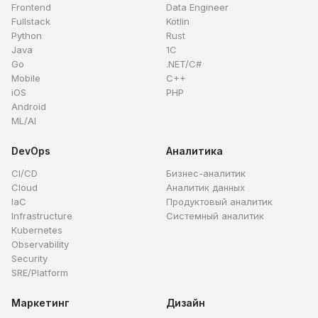
Frontend
Data Engineer
Fullstack
Kotlin
Python
Rust
Java
1C
Go
.NET/C#
Mobile
C++
iOS
PHP
Android
ML/AI
DevOps
Аналитика
CI/CD
Бизнес-аналитик
Cloud
Аналитик данных
IaC
Продуктовый аналитик
Infrastructure
Системный аналитик
Kubernetes
Observability
Security
SRE/Platform
Маркетинг
Дизайн