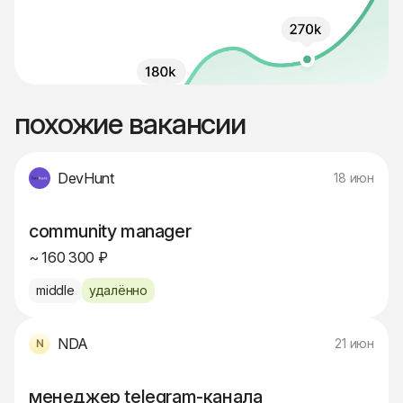
похожие вакансии
DevHunt
18 июн
community manager
~ 160 300 ₽
middle
удалённо
NDA
21 июн
менеджер telegram-канала