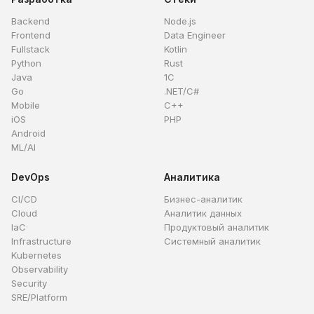
Backend
Node.js
Frontend
Data Engineer
Fullstack
Kotlin
Python
Rust
Java
1C
Go
.NET/C#
Mobile
C++
iOS
PHP
Android
ML/AI
DevOps
Аналитика
CI/CD
Бизнес-аналитик
Cloud
Аналитик данных
IaC
Продуктовый аналитик
Infrastructure
Системный аналитик
Kubernetes
Observability
Security
SRE/Platform