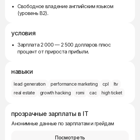
Свободное владение английским языком
(уровень B2).
условия
Зарплата 2 000 — 2 500 долларов плюс
процент от прироста прибыли.
навыки
lead generation
performance marketing
cpl
ltv
real estate
growth hacking
romi
cac
high ticket
прозрачные зарплаты в IT
Анонимные данные по зарплатам и грейдам
Посмотреть