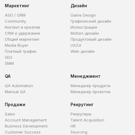
Маркетинг
Дизайн
ASO / ORM
Game Design
Community
Графический дизайн
Контент и креатив
Иллюстрация
CRM и удержание
Motion-дизайн
Общий маркетинг
Продуктовый дизайн
Media Buyer
UX/UI
Платный трафик
Web-дизайн
SEO
SMM
QA
Менеджмент
QA Automation
Менеджер продукта
Manual QA
Менеджер проектов
Продажи
Рекрутинг
Sales
Рекрутеры
Account Management
Talent Acquisition
Business Development
HR
Customer Success
Sourcing