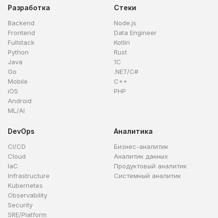
Разработка
Стеки
Backend
Node.js
Frontend
Data Engineer
Fullstack
Kotlin
Python
Rust
Java
1C
Go
.NET/C#
Mobile
C++
iOS
PHP
Android
ML/AI
DevOps
Аналитика
CI/CD
Бизнес-аналитик
Cloud
Аналитик данных
IaC
Продуктовый аналитик
Infrastructure
Системный аналитик
Kubernetes
Observability
Security
SRE/Platform