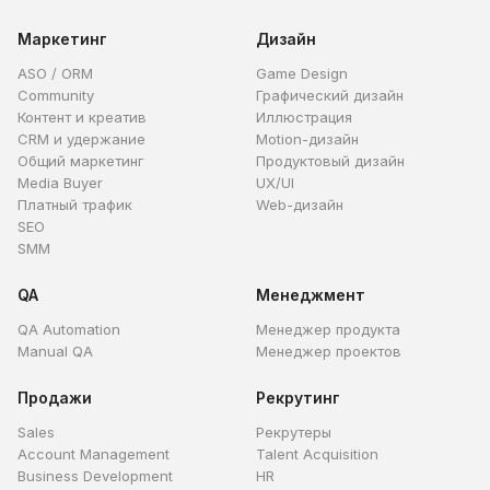
Маркетинг
Дизайн
ASO / ORM
Game Design
Community
Графический дизайн
Контент и креатив
Иллюстрация
CRM и удержание
Motion-дизайн
Общий маркетинг
Продуктовый дизайн
Media Buyer
UX/UI
Платный трафик
Web-дизайн
SEO
SMM
QA
Менеджмент
QA Automation
Менеджер продукта
Manual QA
Менеджер проектов
Продажи
Рекрутинг
Sales
Рекрутеры
Account Management
Talent Acquisition
Business Development
HR