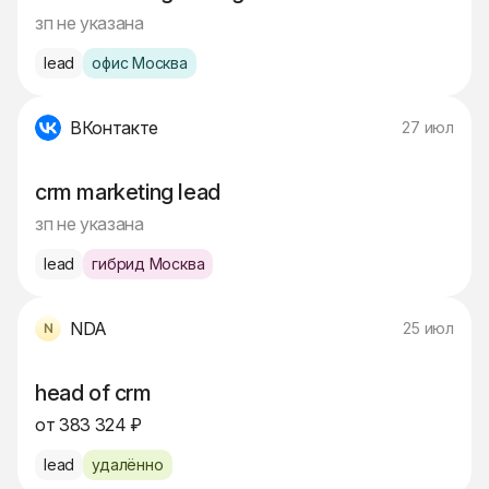
зп не указана
lead
офис Москва
ВКонтакте
27 июл
crm marketing lead
зп не указана
lead
гибрид Москва
NDA
25 июл
head of crm
от 383 324 ₽
lead
удалённо