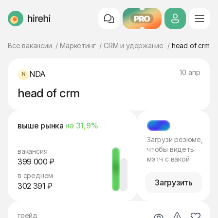
PRO
HireHi
Все вакансии
Маркетинг
CRM и удержание
head of crm
10 апр
NDA
head of crm
выше рынка
на 31,9%
МЭТЧ
Загрузи резюме,
чтобы видеть
вакансия
мэтч с вакой
399 000 ₽
в среднем
Загрузить
302 391 ₽
грейд