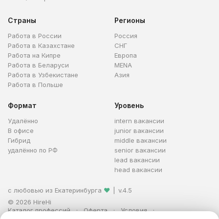
Страны
Регионы
Работа в России
Россия
Работа в Казахстане
СНГ
Работа на Кипре
Европа
Работа в Беларуси
MENA
Работа в Узбекистане
Азия
Работа в Польше
Формат
Уровень
Удалённо
intern вакансии
В офисе
junior вакансии
Гибрид
middle вакансии
удалённо по РФ
senior вакансии
lead вакансии
head вакансии
с любовью из Екатеринбурга
❤
|
v.4.5
© 2026 HireHi
Каталог профессий
Оферта
Условия
Персональные данные
Реклама