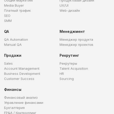
Общий маркетинг
Продуктовый дизайн
Media Buyer
UX/UI
Платный трафик
Web-дизайн
SEO
SMM
QA
Менеджмент
QA Automation
Менеджер продукта
Manual QA
Менеджер проектов
Продажи
Рекрутинг
Sales
Рекрутеры
Account Management
Talent Acquisition
Business Development
HR
Customer Success
Sourcing
Финансы
Финансовый анализ
Управление финансами
Бухгалтерия
FP&A / Контроллинг