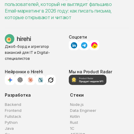
пользователей, который не выглядит фальшиво
Email-маркетинг в 2026 году: как писать письма,
которые открывают и читают
Соцсети
Джоб-борд и агрегатор
вакансий для IT и Digital-
специалистов
Нейронки о HireHi
Мы на Product Radar
Разработка
Стеки
Backend
Node.js
Frontend
Data Engineer
Fullstack
Kotlin
Python
Rust
Java
1C