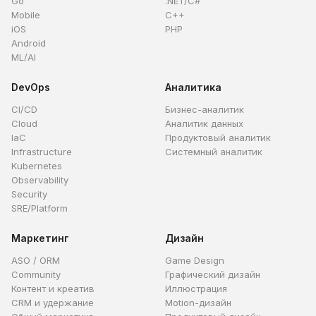
Go
.NET/C#
Mobile
C++
iOS
PHP
Android
ML/AI
DevOps
Аналитика
CI/CD
Бизнес-аналитик
Cloud
Аналитик данных
IaC
Продуктовый аналитик
Infrastructure
Системный аналитик
Kubernetes
Observability
Security
SRE/Platform
Маркетинг
Дизайн
ASO / ORM
Game Design
Community
Графический дизайн
Контент и креатив
Иллюстрация
CRM и удержание
Motion-дизайн