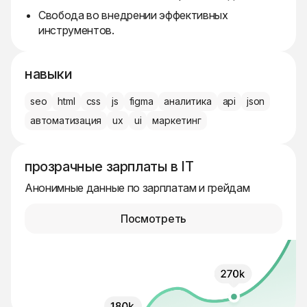
Свобода во внедрении эффективных
инструментов.
навыки
seo
html
css
js
figma
аналитика
api
json
автоматизация
ux
ui
маркетинг
прозрачные зарплаты в IT
Анонимные данные по зарплатам и грейдам
Посмотреть