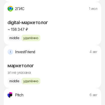
2ГИС
1 июл
digital-маркетолог
~ 158 347 ₽
middle
удалённо
InvestFriend
4 авг
маркетолог
зп не указана
middle
удалённо
Pitch
6 авг