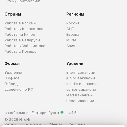
FP&A / Контроллинг
Страны
Регионы
Работа в России
Россия
Работа в Казахстане
СНГ
Работа на Кипре
Европа
Работа в Беларуси
MENA
Работа в Узбекистане
Азия
Работа в Польше
Формат
Уровень
Удалённо
intern вакансии
В офисе
junior вакансии
Гибрид
middle вакансии
удалённо по РФ
senior вакансии
lead вакансии
head вакансии
с любовью из Екатеринбурга
❤
|
v.4.5
© 2026 HireHi
Каталог профессий
Оферта
Условия