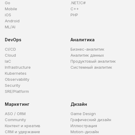
Go
.NET/C#
Mobile
C++
iOS
PHP
Android
ML/AI
DevOps
Аналитика
CI/CD
Бизнес-аналитик
Cloud
Аналитик данных
IaC
Продуктовый аналитик
Infrastructure
Системный аналитик
Kubernetes
Observability
Security
SRE/Platform
Маркетинг
Дизайн
ASO / ORM
Game Design
Community
Графический дизайн
Контент и креатив
Иллюстрация
CRM и удержание
Motion-дизайн