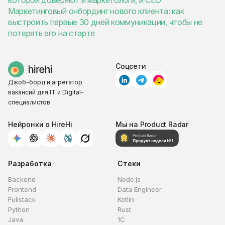
которой доверяют и маркетологи, и CEO
Маркетинговый онбординг нового клиента: как
выстроить первые 30 дней коммуникации, чтобы не
потерять его на старте
Соцсети
Джоб-борд и агрегатор
вакансий для IT и Digital-
специалистов
Нейронки о HireHi
Мы на Product Radar
Разработка
Стеки
Backend
Node.js
Frontend
Data Engineer
Fullstack
Kotlin
Python
Rust
Java
1C