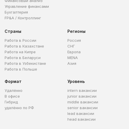
Финансовый анализ
Управление финансами
Бухгалтерия
FP&A / Контроллинг
Страны
Регионы
Работа в России
Россия
Работа в Казахстане
СНГ
Работа на Кипре
Европа
Работа в Беларуси
MENA
Работа в Узбекистане
Азия
Работа в Польше
Формат
Уровень
Удалённо
intern вакансии
В офисе
junior вакансии
Гибрид
middle вакансии
удалённо по РФ
senior вакансии
lead вакансии
head вакансии