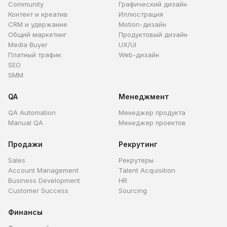
Community
Графический дизайн
Контент и креатив
Иллюстрация
CRM и удержание
Motion-дизайн
Общий маркетинг
Продуктовый дизайн
Media Buyer
UX/UI
Платный трафик
Web-дизайн
SEO
SMM
QA
Менеджмент
QA Automation
Менеджер продукта
Manual QA
Менеджер проектов
Продажи
Рекрутинг
Sales
Рекрутеры
Account Management
Talent Acquisition
Business Development
HR
Customer Success
Sourcing
Финансы