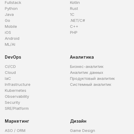
Fullstack
Kotlin
Python
Rust
Java
1C
Go
.NET/C#
Mobile
C++
iOS
PHP
Android
ML/AI
DevOps
Аналитика
CI/CD
Бизнес-аналитик
Cloud
Аналитик данных
IaC
Продуктовый аналитик
Infrastructure
Системный аналитик
Kubernetes
Observability
Security
SRE/Platform
Маркетинг
Дизайн
ASO / ORM
Game Design