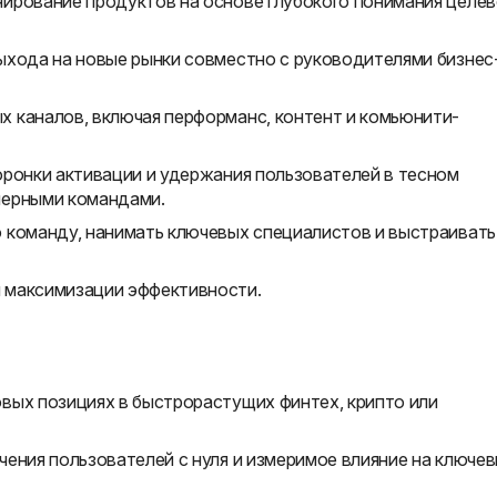
ирование продуктов на основе глубокого понимания целе
ыхода на новые рынки совместно с руководителями бизнес
 каналов, включая перформанс, контент и комьюнити-
оронки активации и удержания пользователей в тесном
нерными командами.
 команду, нанимать ключевых специалистов и выстраивать
 максимизации эффективности.
вых позициях в быстрорастущих финтех, крипто или
ения пользователей с нуля и измеримое влияние на ключе