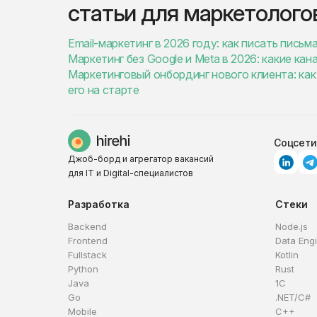
статьи для маркетолого
Email-маркетинг в 2026 году: как писать пись
Маркетинг без Google и Meta в 2026: какие ка
Маркетинговый онбординг нового клиента: как
его на старте
Соцсети
Джоб-борд и агрегатор вакансий
для IT и Digital-специалистов
Разработка
Стеки
Backend
Node.js
Frontend
Data Eng
Fullstack
Kotlin
Python
Rust
Java
1C
Go
.NET/C#
Mobile
C++