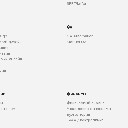
SRE/Platform
QA
sign
QA Automation
ский дизайн
Manual QA
ация
изайн
овый дизайн
айн
инг
Финансы
ры
Финансовый анализ
quisition
Управление финансами
Бухгалтерия
FP&A / Контроллинг