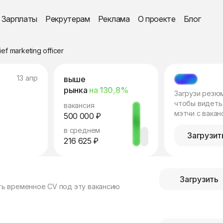
Зарплаты
Рекрутерам
Реклама
О проекте
Блог
ief marketing officer
13 апр
выше
МЭТЧ
рынка
на 130,8%
Загрузи резю
чтобы видеть
вакансия
мэтчи с вакан
500 000 ₽
в среднем
Загрузит
216 625 ₽
Загрузить
ть временное CV под эту вакансию