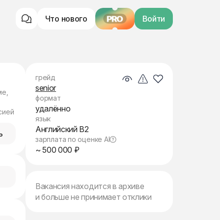
Что нового
PRO
Войти
грейд
senior
ме,
формат
удалённо
сией
язык
Английский B2
ь
зарплата по оценке AI
~ 500 000 ₽
Вакансия находится в архиве
и больше не принимает отклики