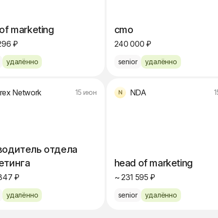
of marketing
cmo
296 ₽
240 000 ₽
удалённо
senior
удалённо
rex Network
NDA
15 июн
1
водитель отдела
етинга
head of marketing
347 ₽
~ 231 595 ₽
удалённо
senior
удалённо