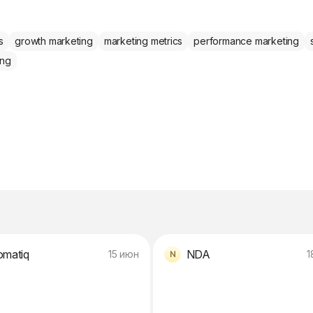
s
growth marketing
marketing metrics
performance marketing
ing
omatiq
NDA
15 июн
1