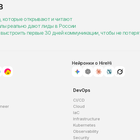
в
ма, которые открывают и читают
налы реально дают лиды в России
 выстроить первые 30 дней коммуникации, чтобы не потеря
Нейронки о HireHi
DevOps
CI/CD
ineer
Cloud
IaC
Infrastructure
Kubernetes
Observability
Security