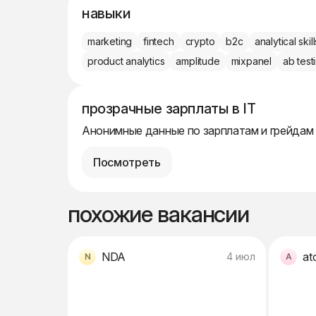
навыки
marketing
fintech
crypto
b2c
analytical skill
product analytics
amplitude
mixpanel
ab test
прозрачные зарплаты в IT
Анонимные данные по зарплатам и грейдам
Посмотреть
похожие вакансии
NDA
at
4 июл