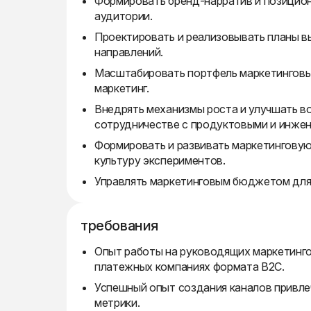
Формировать бренд-нарратив и позицион
аудитории.
Проектировать и реализовывать планы в
направлений.
Масштабировать портфель маркетинговых
маркетинг.
Внедрять механизмы роста и улучшать в
сотрудничестве с продуктовыми и инже
Формировать и развивать маркетинговую
культуру экспериментов.
Управлять маркетинговым бюджетом для
требования
Опыт работы на руководящих маркетинго
платежных компаниях формата B2C.
Успешный опыт создания каналов привлеч
метрики.