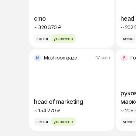
cmo
head 
~ 320 370 ₽
~ 202 
senior
удалённо
senior
Mushroomgaze
Fo
17 июн
руко
head of marketing
марк
~ 154 270 ₽
~ 209 
senior
удалённо
senior