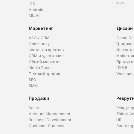
iOS
PHP
Android
ML/AI
Маркетинг
Дизайн
ASO / ORM
Game De
Community
Графиче
Контент и креатив
Иллюстр
CRM и удержание
Motion-д
Общий маркетинг
Продукт
Media Buyer
UX/UI
Платный трафик
Web-диз
SEO
SMM
Продажи
Рекрут
Sales
Рекруте
Account Management
Talent Ac
Business Development
HR
Customer Success
Sourcing