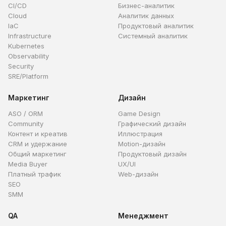
CI/CD
Бизнес-аналитик
Cloud
Аналитик данных
IaC
Продуктовый аналитик
Infrastructure
Системный аналитик
Kubernetes
Observability
Security
SRE/Platform
Маркетинг
Дизайн
ASO / ORM
Game Design
Community
Графический дизайн
Контент и креатив
Иллюстрация
CRM и удержание
Motion-дизайн
Общий маркетинг
Продуктовый дизайн
Media Buyer
UX/UI
Платный трафик
Web-дизайн
SEO
SMM
QA
Менеджмент