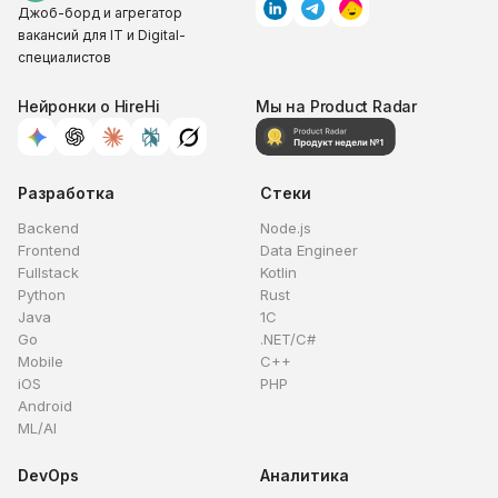
Джоб-борд и агрегатор
вакансий для IT и Digital-
специалистов
Нейронки о HireHi
Мы на Product Radar
Разработка
Стеки
Backend
Node.js
Frontend
Data Engineer
Fullstack
Kotlin
Python
Rust
Java
1C
Go
.NET/C#
Mobile
C++
iOS
PHP
Android
ML/AI
DevOps
Аналитика