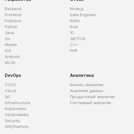
Backend
Node.js
Frontend
Data Engineer
Fullstack
Kotlin
Python
Rust
Java
1C
Go
.NET/C#
Mobile
C++
iOS
PHP
Android
ML/AI
DevOps
Аналитика
CI/CD
Бизнес-аналитик
Cloud
Аналитик данных
IaC
Продуктовый аналитик
Infrastructure
Системный аналитик
Kubernetes
Observability
Security
SRE/Platform