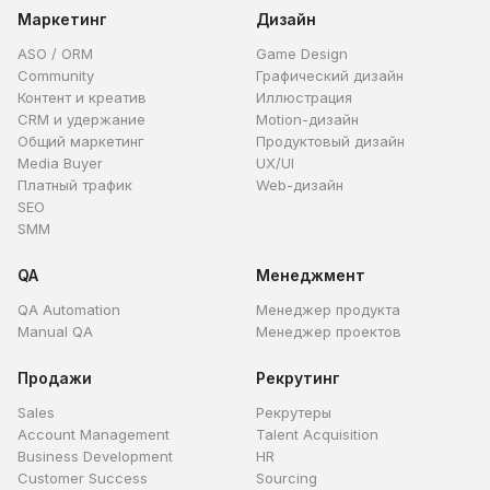
Маркетинг
Дизайн
ASO / ORM
Game Design
Community
Графический дизайн
Контент и креатив
Иллюстрация
CRM и удержание
Motion-дизайн
Общий маркетинг
Продуктовый дизайн
Media Buyer
UX/UI
Платный трафик
Web-дизайн
SEO
SMM
QA
Менеджмент
QA Automation
Менеджер продукта
Manual QA
Менеджер проектов
Продажи
Рекрутинг
Sales
Рекрутеры
Account Management
Talent Acquisition
Business Development
HR
Customer Success
Sourcing