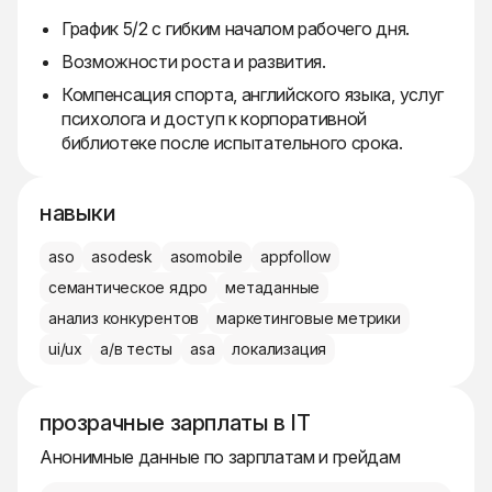
График 5/2 с гибким началом рабочего дня.
Возможности роста и развития.
Компенсация спорта, английского языка, услуг
психолога и доступ к корпоративной
библиотеке после испытательного срока.
навыки
aso
asodesk
asomobile
appfollow
семантическое ядро
метаданные
анализ конкурентов
маркетинговые метрики
ui/ux
а/в тесты
asa
локализация
прозрачные зарплаты в IT
Анонимные данные по зарплатам и грейдам