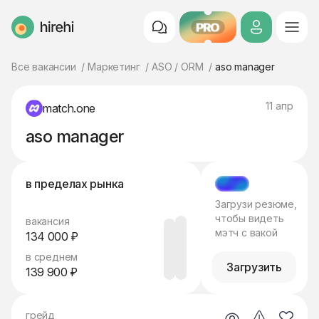
PRO
HireHi
Все вакансии
Маркетинг
ASO / ORM
aso manager
11 апр
match.one
aso manager
в пределах рынка
МЭТЧ
Загрузи резюме,
чтобы видеть
вакансия
мэтч с вакой
134 000 ₽
в среднем
Загрузить
139 900 ₽
грейд