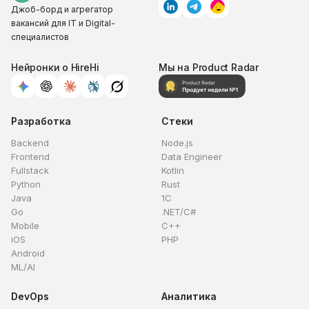
Джоб-борд и агрегатор
вакансий для IT и Digital-
специалистов
Нейронки о HireHi
Мы на Product Radar
Разработка
Стеки
Backend
Node.js
Frontend
Data Engineer
Fullstack
Kotlin
Python
Rust
Java
1C
Go
.NET/C#
Mobile
C++
iOS
PHP
Android
ML/AI
DevOps
Аналитика