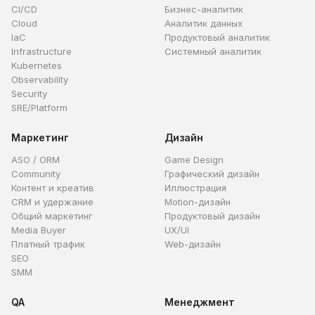
CI/CD
Бизнес-аналитик
Cloud
Аналитик данных
IaC
Продуктовый аналитик
Infrastructure
Системный аналитик
Kubernetes
Observability
Security
SRE/Platform
Маркетинг
Дизайн
ASO / ORM
Game Design
Community
Графический дизайн
Контент и креатив
Иллюстрация
CRM и удержание
Motion-дизайн
Общий маркетинг
Продуктовый дизайн
Media Buyer
UX/UI
Платный трафик
Web-дизайн
SEO
SMM
QA
Менеджмент