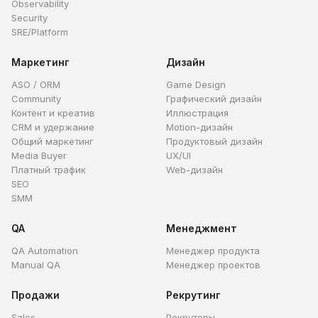
Observability
Security
SRE/Platform
Маркетинг
Дизайн
ASO / ORM
Game Design
Community
Графический дизайн
Контент и креатив
Иллюстрация
CRM и удержание
Motion-дизайн
Общий маркетинг
Продуктовый дизайн
Media Buyer
UX/UI
Платный трафик
Web-дизайн
SEO
SMM
QA
Менеджмент
QA Automation
Менеджер продукта
Manual QA
Менеджер проектов
Продажи
Рекрутинг
Sales
Рекрутеры