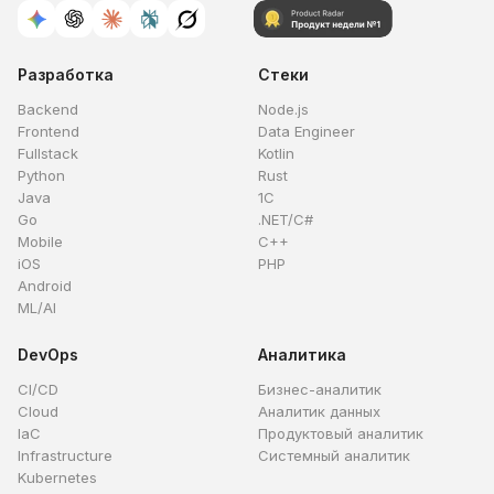
Разработка
Стеки
Backend
Node.js
Frontend
Data Engineer
Fullstack
Kotlin
Python
Rust
Java
1C
Go
.NET/C#
Mobile
C++
iOS
PHP
Android
ML/AI
DevOps
Аналитика
CI/CD
Бизнес-аналитик
Cloud
Аналитик данных
IaC
Продуктовый аналитик
Infrastructure
Системный аналитик
Kubernetes