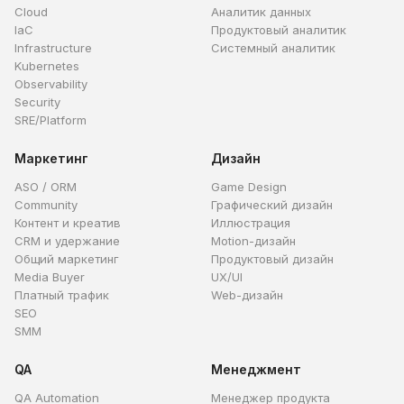
Cloud
Аналитик данных
IaC
Продуктовый аналитик
Infrastructure
Системный аналитик
Kubernetes
Observability
Security
SRE/Platform
Маркетинг
Дизайн
ASO / ORM
Game Design
Community
Графический дизайн
Контент и креатив
Иллюстрация
CRM и удержание
Motion-дизайн
Общий маркетинг
Продуктовый дизайн
Media Buyer
UX/UI
Платный трафик
Web-дизайн
SEO
SMM
QA
Менеджмент
QA Automation
Менеджер продукта