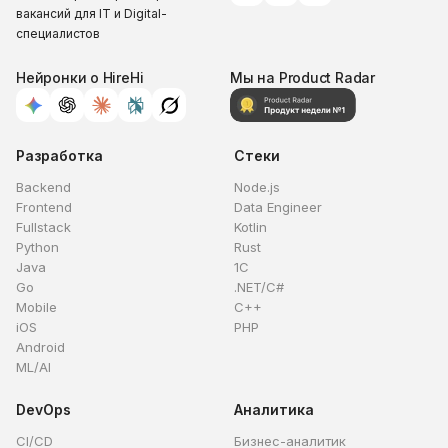
вакансий для IT и Digital-
специалистов
Нейронки о HireHi
Мы на Product Radar
Разработка
Стеки
Backend
Node.js
Frontend
Data Engineer
Fullstack
Kotlin
Python
Rust
Java
1C
Go
.NET/C#
Mobile
C++
iOS
PHP
Android
ML/AI
DevOps
Аналитика
CI/CD
Бизнес-аналитик