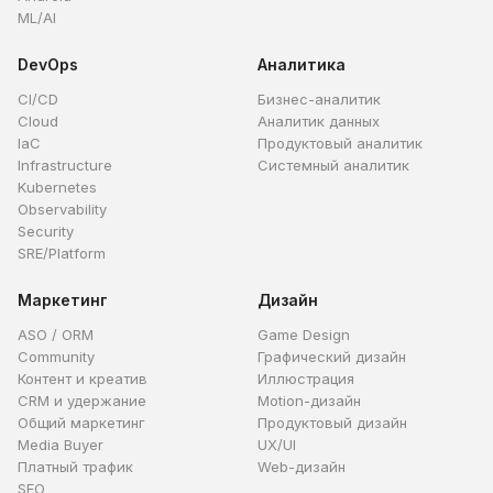
ML/AI
DevOps
Аналитика
CI/CD
Бизнес-аналитик
Cloud
Аналитик данных
IaC
Продуктовый аналитик
Infrastructure
Системный аналитик
Kubernetes
Observability
Security
SRE/Platform
Маркетинг
Дизайн
ASO / ORM
Game Design
Community
Графический дизайн
Контент и креатив
Иллюстрация
CRM и удержание
Motion-дизайн
Общий маркетинг
Продуктовый дизайн
Media Buyer
UX/UI
Платный трафик
Web-дизайн
SEO