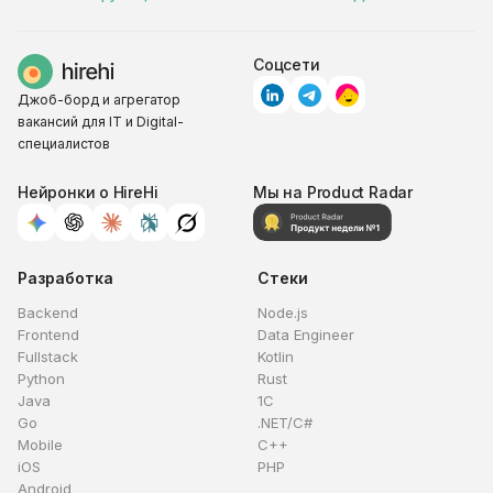
Соцсети
Джоб-борд и агрегатор
вакансий для IT и Digital-
специалистов
Нейронки о HireHi
Мы на Product Radar
Разработка
Стеки
Backend
Node.js
Frontend
Data Engineer
Fullstack
Kotlin
Python
Rust
Java
1C
Go
.NET/C#
Mobile
C++
iOS
PHP
Android