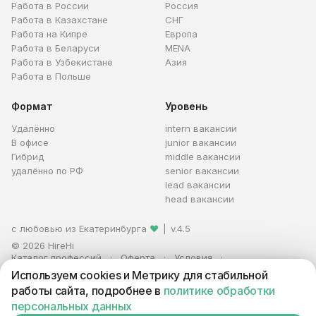
Работа в России
Россия
Работа в Казахстане
СНГ
Работа на Кипре
Европа
Работа в Беларуси
MENA
Работа в Узбекистане
Азия
Работа в Польше
Формат
Уровень
Удалённо
intern вакансии
В офисе
junior вакансии
Гибрид
middle вакансии
удалённо по РФ
senior вакансии
lead вакансии
head вакансии
с любовью из Екатеринбурга
❤
|
v.4.5
© 2026 HireHi
Каталог профессий
Оферта
Условия
Персональные данные
Реклама
Используем cookies и Метрику для стабильной
ИП Захаров Антон Алексеевич · ИНН 663005711880 · ОГРНИП
работы сайта, подробнее в
политике обработки
321665800059102
персональных данных