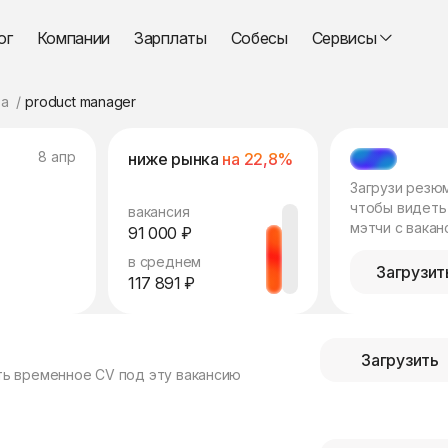
ог
Компании
Зарплаты
Собесы
Сервисы
а
product manager
8 апр
ниже рынка
на 22,8%
МЭТЧ
Загрузи резю
чтобы видеть
вакансия
мэтчи с вакан
91 000 ₽
в среднем
Загрузит
117 891 ₽
Загрузить
ть временное CV под эту вакансию