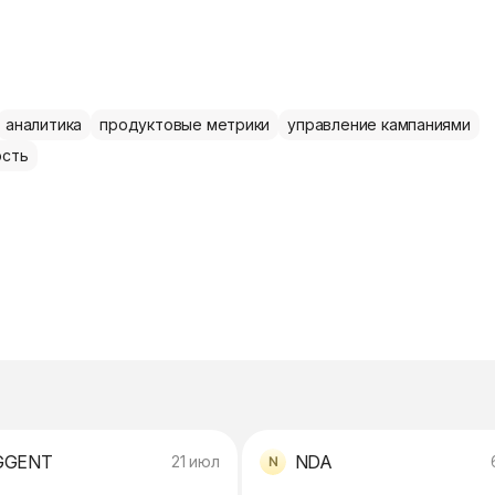
аналитика
продуктовые метрики
управление кампаниями
ость
GGENT
NDA
21 июл