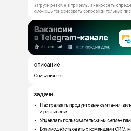
Загрузи резюме в профиль, а нейросеть опред
сможешь генерировать сопроводительные пись
описание
Описания нет
задачи
Настраивать продуктовые кампании, вклю
и расписания
Управлять пользовательскими сегментам
Взаимодействовать с командами CRM, м