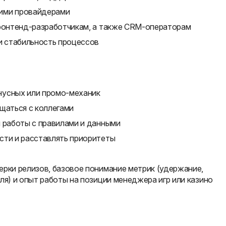
ими провайдерами
фронтенд-разработчикам, а также CRM-операторам
и стабильность процессов
нусных или промо-механик
щаться с коллегами
и работы с правилами и данными
сти и расставлять приоритеты
ерки релизов, базовое понимание метрик (удержание,
ля) и опыт работы на позиции менеджера игр или казино