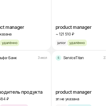
ct manager
product manager
указана
~ 121 510 ₽
удалённо
junior
удалённо
ьфа-Банк
ServiceTitan
3 июл
2
водитель продукта
product manager
684 ₽
зп не указана