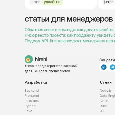
junior
удалённо
junior
статьи для менеджеров
Обратная связь в команде: как давать фидбэк,
Риск-реестр проекта: как проджекту увидеть 
Подход API-first: как продакт-менеджеру пла
Соцсети
Джоб-борд и агрегатор вакансий
для IT и Digital-специалистов
Разработка
Стеки
Backend
Node.js
Frontend
Data Eng
Fullstack
Kotlin
Python
Rust
Java
1C