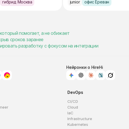
гибрид Москва
junior
офис Ереван
 который помогает, а не обижает
срыв сроков заранее
нировать разработку с фокусом на интеграции
Нейронки о HireHi
DevOps
CI/CD
ineer
Cloud
IaC
Infrastructure
Kubernetes