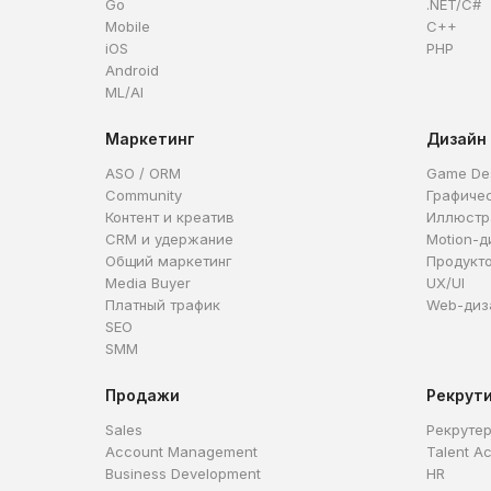
Go
.NET/C#
Mobile
C++
iOS
PHP
Android
ML/AI
Маркетинг
Дизайн
ASO / ORM
Game De
Community
Графиче
Контент и креатив
Иллюстр
CRM и удержание
Motion-д
Общий маркетинг
Продукт
Media Buyer
UX/UI
Платный трафик
Web-диз
SEO
SMM
Продажи
Рекрут
Sales
Рекруте
Account Management
Talent Ac
Business Development
HR