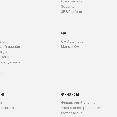
Observability
Security
SRE/Platform
QA
sign
QA Automation
ский дизайн
Manual QA
ация
изайн
овый дизайн
айн
инг
Финансы
ры
Финансовый анализ
quisition
Управление финансами
Бухгалтерия