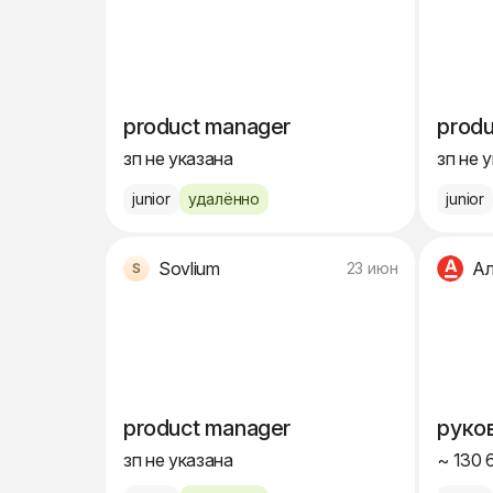
product manager
produ
зп не указана
зп не 
junior
удалённо
junior
Sovlium
Ал
23 июн
product manager
руко
зп не указана
~ 130 