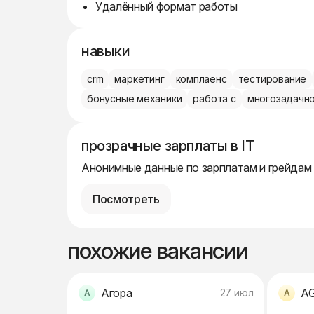
Удалённый формат работы
навыки
crm
маркетинг
комплаенс
тестирование
бонусные механики
работа с
многозадачн
прозрачные зарплаты в IT
Анонимные данные по зарплатам и грейдам
Посмотреть
похожие вакансии
Агора
A
27 июл