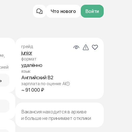
Что нового
Войти
грейд
junior
ме,
формат
удалённо
сией
язык
Английский B2
ь
зарплата по оценке AI
~ 91 000 ₽
Вакансия находится в архиве
и больше не принимает отклики