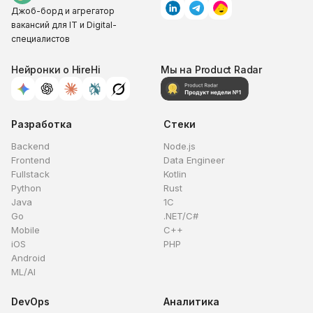
Джоб-борд и агрегатор
вакансий для IT и Digital-
специалистов
Нейронки о HireHi
Мы на Product Radar
Разработка
Стеки
Backend
Node.js
Frontend
Data Engineer
Fullstack
Kotlin
Python
Rust
Java
1C
Go
.NET/C#
Mobile
C++
iOS
PHP
Android
ML/AI
DevOps
Аналитика