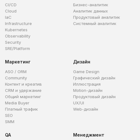
CI/CD
Бизнес-аналитик
Cloud
Аналитик данных
IaC
Продуктовый аналитик
Infrastructure
Системный аналитик
Kubernetes
Observability
Security
SRE/Platform
Маркетинг
Дизайн
ASO / ORM
Game Design
Community
Графический дизайн
Контент и креатив
Иллюстрация
CRM и удержание
Motion-дизайн
Общий маркетинг
Продуктовый дизайн
Media Buyer
UX/UI
Платный трафик
Web-дизайн
SEO
SMM
QA
Менеджмент