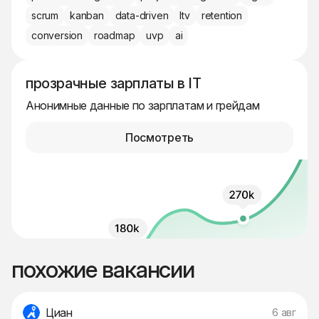
scrum
kanban
data-driven
ltv
retention
conversion
roadmap
uvp
ai
прозрачные зарплаты в IT
Анонимные данные по зарплатам и грейдам
Посмотреть
похожие вакансии
Циан
6 авг