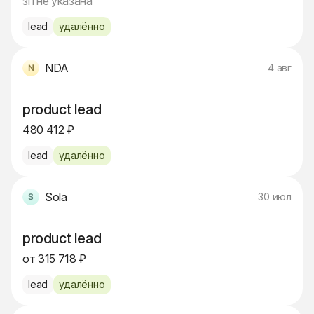
зп не указана
lead
удалённо
NDA
4 авг
product lead
480 412 ₽
lead
удалённо
Sola
30 июл
product lead
от 315 718 ₽
lead
удалённо