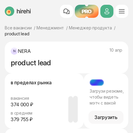
PRO
HireHi
Все вакансии
Менеджмент
Менеджер продукта
product lead
10 апр
NERA
product lead
в пределах рынка
МЭТЧ
Загрузи резюме,
чтобы видеть
вакансия
мэтч с вакой
374 000 ₽
в среднем
Загрузить
379 755 ₽