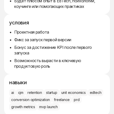
Будет плюсом опыт в EdTech, психологии,
коучинге или помогающих практиках
условия
Проектная работа
Фикс за запуск первой версии
Бонус за достижение KPI после первого
запуска
Возможность вырасти в ключевую
продуктовую роль
навыки
ai
cjm
retention
startup
unit economics
edtech
conversion optimization
freelance
prd
growth metrics
mvp launch