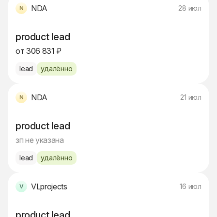
NDA
28 июл
product lead
от 306 831 ₽
lead
удалённо
NDA
21 июл
product lead
зп не указана
lead
удалённо
VLprojects
16 июл
product lead