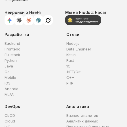
Нейронки о HireHi
Мы на Product Radar
Разработка
Стеки
Backend
Node.js
Frontend
Data Engineer
Fullstack
Kotlin
Python
Rust
Java
1C
Go
.NET/C#
Mobile
C++
iOS
PHP
Android
ML/AI
DevOps
Аналитика
CI/CD
Бизнес-аналитик
Cloud
Аналитик данных
IaC
Продуктовый аналитик