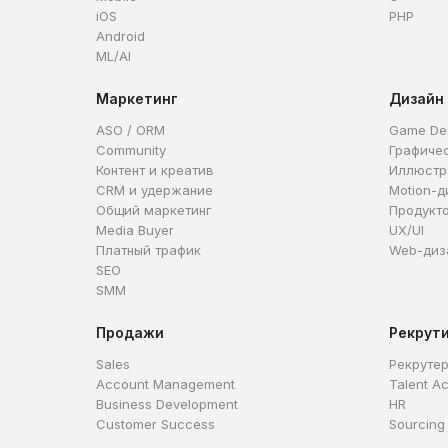
iOS
PHP
Android
ML/AI
Маркетинг
Дизайн
ASO / ORM
Game De
Community
Графиче
Контент и креатив
Иллюстр
CRM и удержание
Motion-д
Общий маркетинг
Продукт
Media Buyer
UX/UI
Платный трафик
Web-диз
SEO
SMM
Продажи
Рекрут
Sales
Рекруте
Account Management
Talent Ac
Business Development
HR
Customer Success
Sourcing