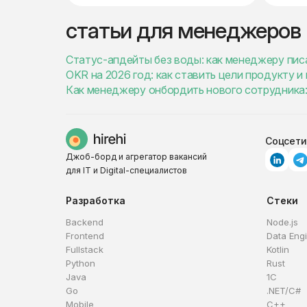
статьи для менеджеров
Статус-апдейты без воды: как менеджеру пис
OKR на 2026 год: как ставить цели продукту 
Как менеджеру онбордить нового сотрудника:
Соцсети
Джоб-борд и агрегатор вакансий
для IT и Digital-специалистов
Разработка
Стеки
Backend
Node.js
Frontend
Data Eng
Fullstack
Kotlin
Python
Rust
Java
1C
Go
.NET/C#
Mobile
C++