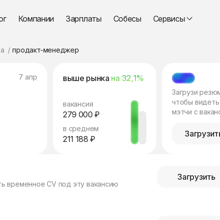
ог
Компании
Зарплаты
Собесы
Сервисы
а
продакт-менеджер
7 апр
выше рынка
на 32,1%
МЭТЧ
Загрузи резю
чтобы видеть
вакансия
мэтчи с вакан
279 000 ₽
в среднем
Загрузит
211 188 ₽
Загрузить
ть временное CV под эту вакансию