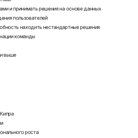
ами и принимать решения на основе данных
дения пользователей
собность находить нестандартные решения
инации команды
ли выше
 Кипра
ии
онального роста