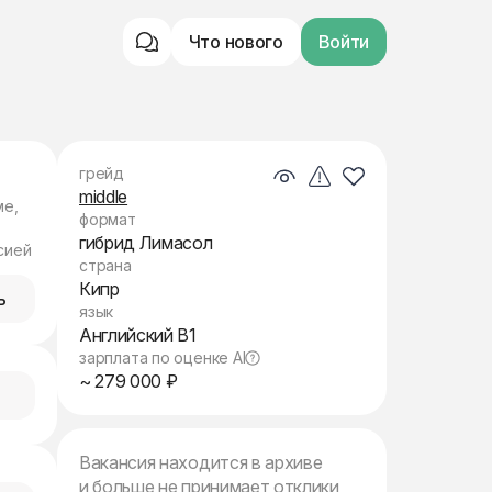
Что нового
Войти
грейд
middle
ме,
формат
гибрид Лимасол
сией
страна
Кипр
ь
язык
Английский B1
зарплата по оценке AI
~ 279 000 ₽
Вакансия находится в архиве
и больше не принимает отклики