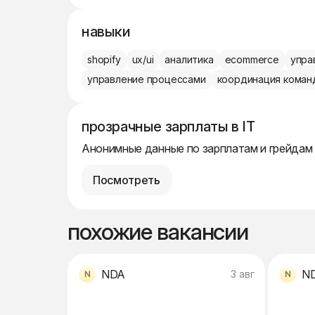
навыки
shopify
ux/ui
аналитика
ecommerce
упра
управление процессами
координация коман
прозрачные зарплаты в IT
Анонимные данные по зарплатам и грейдам
Посмотреть
похожие вакансии
NDA
N
3 авг