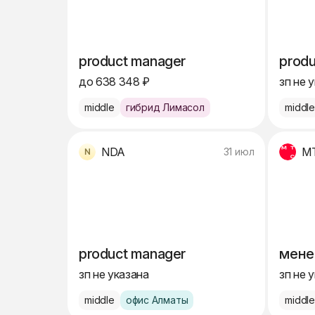
product manager
produ
до 638 348 ₽
зп не 
middle
гибрид Лимасол
middl
NDA
М
31 июл
product manager
мене
зп не указана
зп не 
middle
офис Алматы
middl