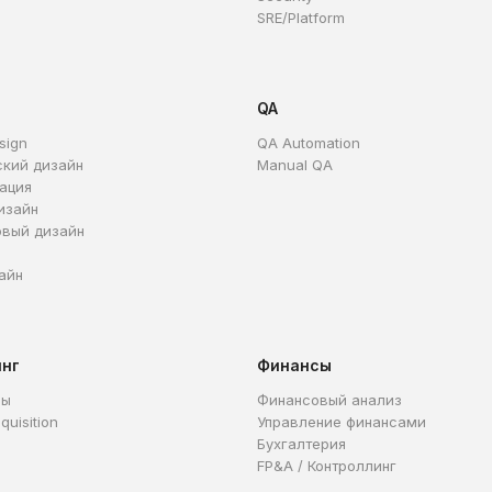
SRE/Platform
QA
sign
QA Automation
ский дизайн
Manual QA
ация
изайн
овый дизайн
айн
инг
Финансы
ры
Финансовый анализ
quisition
Управление финансами
Бухгалтерия
FP&A / Контроллинг