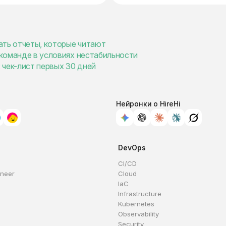
ать отчеты, которые читают
и команде в условиях нестабильности
 чек-лист первых 30 дней
Нейронки о HireHi
DevOps
CI/CD
ineer
Cloud
IaC
Infrastructure
Kubernetes
Observability
Security