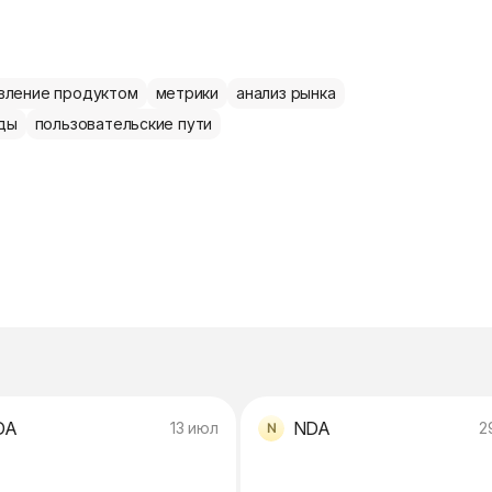
вление продуктом
метрики
анализ рынка
ды
пользовательские пути
DA
NDA
13 июл
2