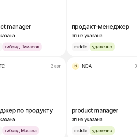
ct manager
продакт-менеджер
указана
зп не указана
e
гибрид Лимасол
middle
удалённо
ТС
NDA
2 авг
3
джер по продукту
product manager
указана
зп не указана
e
гибрид Москва
middle
удалённо