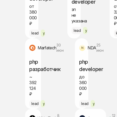
developer
от
о
зп
380
3
не
000
0
указана
₽
₽
lead
удалённо
lead
удалённо
30
25
Marfatech
NDA
июн
июн
php
php
разработчик
developer
~
до
392
360
124
000
₽
₽
lead
удалённо
lead
удалённо
8
12