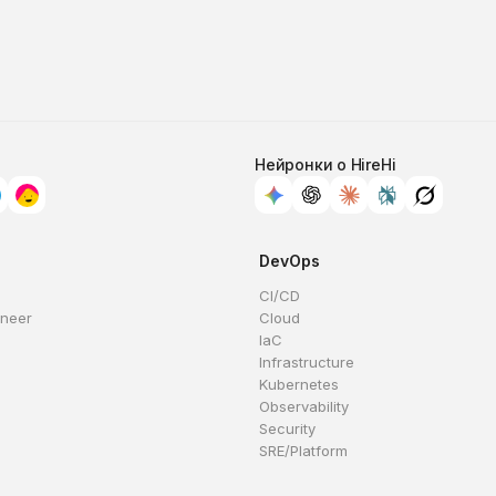
Нейронки о HireHi
DevOps
CI/CD
ineer
Cloud
IaC
Infrastructure
Kubernetes
Observability
Security
SRE/Platform