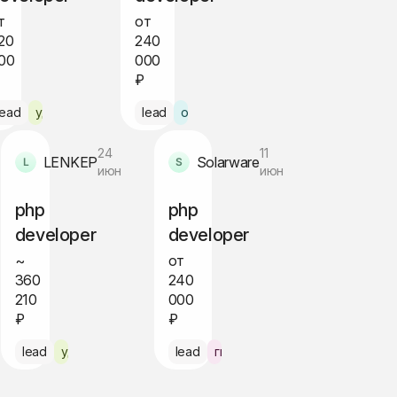
т
от
20
240
00
000
₽
lead
удалённо
lead
офис Алматы
24
11
LENKEP
Solarware
июн
июн
php
php
developer
developer
~
от
360
240
210
000
₽
₽
lead
удалённо
lead
гибрид Ташкент