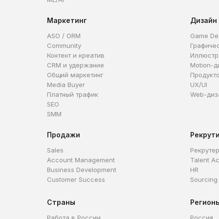
Маркетинг
Дизайн
ASO / ORM
Game De
Community
Графиче
Контент и креатив
Иллюстр
CRM и удержание
Motion-д
Общий маркетинг
Продукт
Media Buyer
UX/UI
Платный трафик
Web-диз
SEO
SMM
Продажи
Рекрут
Sales
Рекруте
Account Management
Talent Ac
Business Development
HR
Customer Success
Sourcing
Страны
Регион
Работа в России
Россия