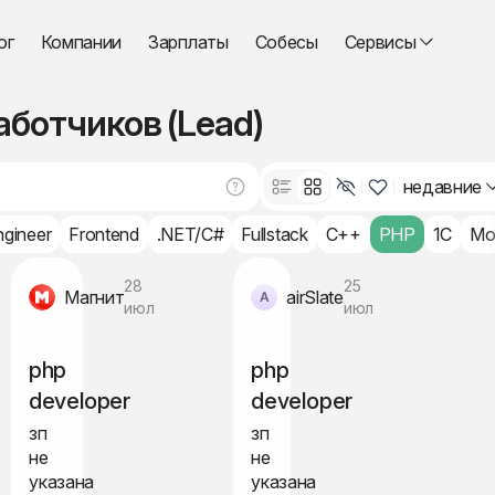
ог
Компании
Зарплаты
Собесы
Сервисы
ботчиков (Lead)
недавние
ngineer
Frontend
.NET/C#
Fullstack
C++
PHP
1C
Mo
28
25
Магнит
airSlate
июл
июл
php
php
developer
developer
зп
зп
не
не
указана
указана