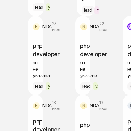
lead
удалённо
lead
гибрид Москва
23
22
NDA
NDA
июл
июл
php
php
p
developer
developer
d
зп
зп
з
не
не
н
указана
указана
у
lead
удалённо
lead
удалённо
13
13
NDA
NDA
июл
июл
php
p
php
developer
d