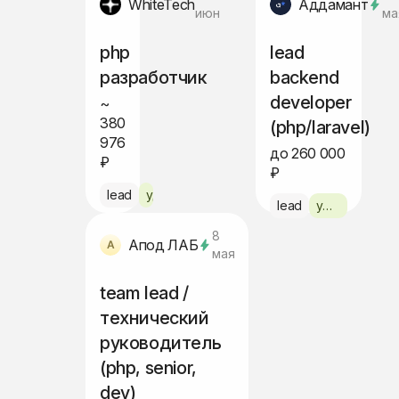
WhiteTech
Аддамант
июн
ма
php
lead
разработчик
backend
developer
~
380
(php/laravel)
976
до 260 000
₽
₽
lead
удалённо
lead
удалённо
8
Апод ЛАБ
мая
team lead /
технический
руководитель
(php, senior,
dev)