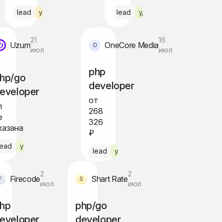
lead
удалённо по РФ
lead
удалённо
21
16
Uzum
OneCore Media
июл
июл
php
hp/go
developer
eveloper
от
п
268
е
326
казана
₽
lead
удалённо
lead
удалённо
2
2
Firecode
Shart Rate
июл
июл
hp
php/go
eveloper
developer