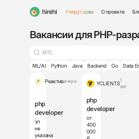
Рекрутерам
О проекте
Бл
HireHi
Вакансии для PHP-разра
ML/AI
Python
Java
Backend
Go
Data E
1
Реактив
вчера
YCLIENTS
авг
php
php
developer
developer
от
зп
400
не
000
указана
₽