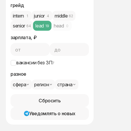
грейд
intern
junior
middle
1
4
62
senior
lead
head
64
19
0
зарплата, ₽
от
до
вакансии без ЗП
7
разное
сфера
регион
страна
Сбросить
Уведомлять о новых