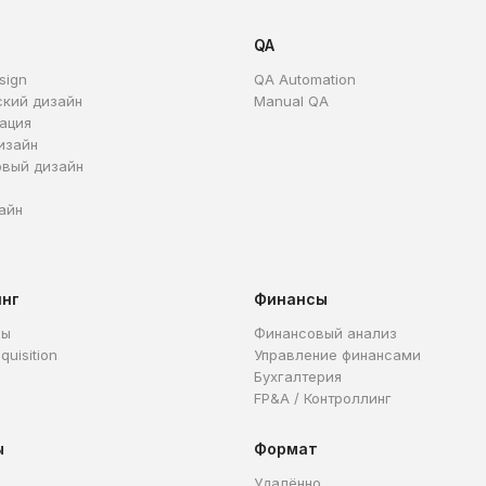
QA
sign
QA Automation
ский дизайн
Manual QA
ация
изайн
овый дизайн
айн
инг
Финансы
ры
Финансовый анализ
quisition
Управление финансами
Бухгалтерия
FP&A / Контроллинг
ы
Формат
Удалённо