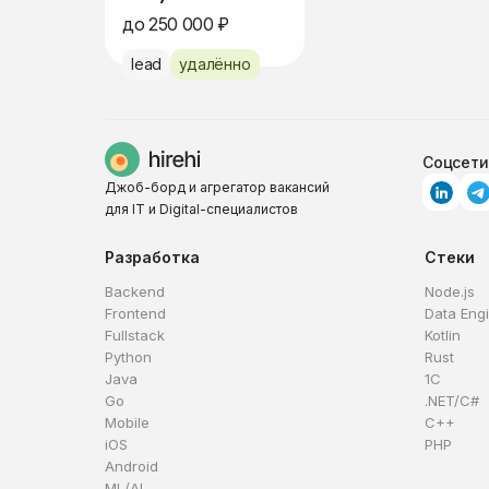
до 250 000 ₽
lead
удалённо
Соцсети
Джоб-борд и агрегатор вакансий
для IT и Digital-специалистов
Разработка
Стеки
Backend
Node.js
Frontend
Data Eng
Fullstack
Kotlin
Python
Rust
Java
1C
Go
.NET/C#
Mobile
C++
iOS
PHP
Android
ML/AI