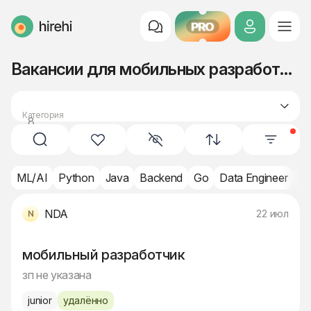
PRO
HireHi
Вакансии для мобильных разработчиков (Junior)
Категория
8
разработка
ML/AI
Python
Java
Backend
Go
Data Engineer
Fr
NDA
22 июл
мобильный разработчик
зп не указана
junior
удалённо