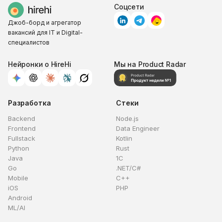
Соцсети
Джоб-борд и агрегатор
вакансий для IT и Digital-
специалистов
Нейронки о HireHi
Мы на Product Radar
Разработка
Стеки
Backend
Node.js
Frontend
Data Engineer
Fullstack
Kotlin
Python
Rust
Java
1C
Go
.NET/C#
Mobile
C++
iOS
PHP
Android
ML/AI