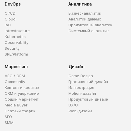
DevOps
Аналитика
CI/CD
Бизнес-аналитик
Cloud
Аналитик данных
IaC
Продуктовый аналитик
Infrastructure
Системный аналитик
Kubernetes
Observability
Security
SRE/Platform
Маркетинг
Дизайн
ASO / ORM
Game Design
Community
Графический дизайн
Контент и креатив
Иллюстрация
CRM и удержание
Motion-дизайн
Общий маркетинг
Продуктовый дизайн
Media Buyer
UX/UI
Платный трафик
Web-дизайн
SEO
SMM