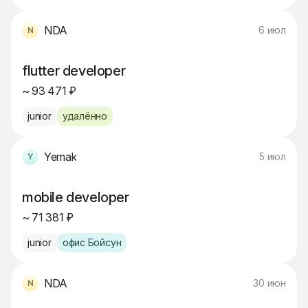
NDA
6 июл
flutter developer
~ 93 471 ₽
junior
удалённо
Yemak
5 июл
mobile developer
~ 71 381 ₽
junior
офис Бойсун
NDA
30 июн