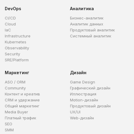
DevOps
Аналитика
CI/CD
Бизнес-аналитик
Cloud
Аналитик данных
IaC
Продуктовый аналитик
Infrastructure
Системный аналитик
Kubernetes
Observability
Security
SRE/Platform
Маркетинг
Дизайн
ASO / ORM
Game Design
Community
Графический дизайн
Контент и креатив
Иллюстрация
CRM и удержание
Motion-дизайн
Общий маркетинг
Продуктовый дизайн
Media Buyer
UX/UI
Платный трафик
Web-дизайн
SEO
SMM