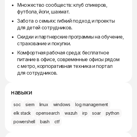
Множество сообществ: клуб спикеров,
футбола, йоги, шахмат.
Забота о семьях: гибкий подход и проекты
для детей сотрудников.
Скидки и партнерские программы на обучение,
страхование и покупки.
Комфортная рабочая среда: бесплатное
питание в офисе, современные офисы рядом
с метро, корпоративная техника и портал
для сотрудников.
навыки
soc
siem
linux
windows
log management
elk stack
opensearch
wazuh
irp
soar
python
powershell
bash
ctf