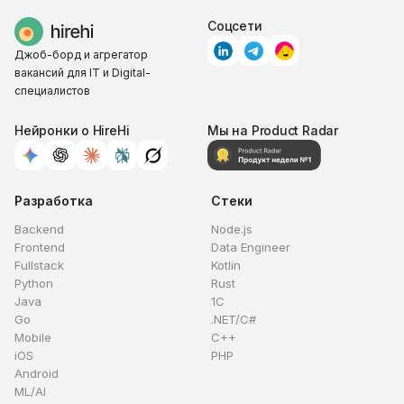
Соцсети
Джоб-борд и агрегатор
вакансий для IT и Digital-
специалистов
Нейронки о HireHi
Мы на Product Radar
Разработка
Стеки
Backend
Node.js
Frontend
Data Engineer
Fullstack
Kotlin
Python
Rust
Java
1C
Go
.NET/C#
Mobile
C++
iOS
PHP
Android
ML/AI