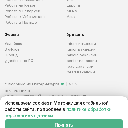
Работа на Кипре
Европа
Работа в Беларуси
MENA
Работа в Узбекистане
Азия
Работа в Польше
Формат
Уровень
Удалённо
intern вакансии
В офисе
junior вакансии
Гибрид
middle вакансии
удалённо по РФ
senior вакансии
lead вакансии
head вакансии
с любовью из Екатеринбурга
❤
|
v.4.5
© 2026 HireHi
Каталог профессий
Оферта
Условия
Персональные данные
Реклама
Используем cookies и Метрику для стабильной
ИП Захаров Антон Алексеевич · ИНН 663005711880 · ОГРНИП
работы сайта, подробнее в
политике обработки
321665800059102
персональных данных
Принять