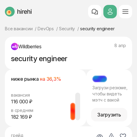
HireHi
Все вакансии
DevOps
Security
security engineer
8 апр
Wildberries
security engineer
ниже рынка
на 36,3%
МЭТЧ
Загрузи резюме,
чтобы видеть
вакансия
мэтч с вакой
116 000 ₽
в среднем
Загрузить
182 169 ₽
грейд