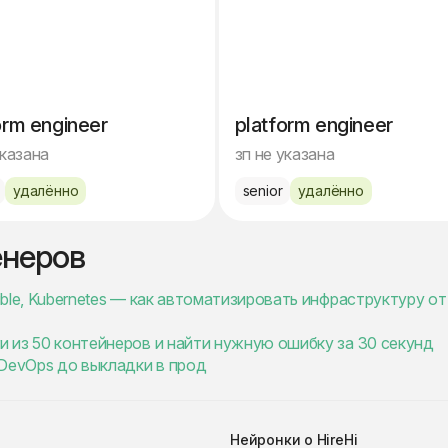
orm engineer
platform engineer
указана
зп не указана
удалённо
senior
удалённо
енеров
sible, Kubernetes — как автоматизировать инфраструктуру от
ги из 50 контейнеров и найти нужную ошибку за 30 секунд
 DevOps до выкладки в прод
Нейронки о HireHi