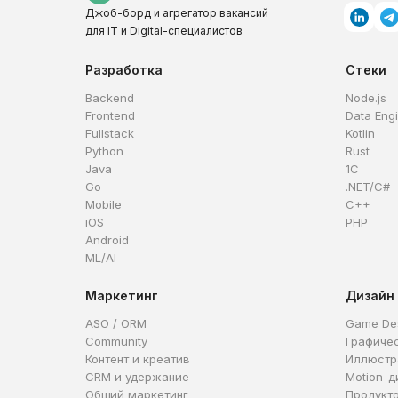
Джоб-борд и агрегатор вакансий
для IT и Digital-специалистов
Разработка
Стеки
Backend
Node.js
Frontend
Data Eng
Fullstack
Kotlin
Python
Rust
Java
1C
Go
.NET/C#
Mobile
C++
iOS
PHP
Android
ML/AI
Маркетинг
Дизайн
ASO / ORM
Game De
Community
Графиче
Контент и креатив
Иллюстр
CRM и удержание
Motion-д
Общий маркетинг
Продукт