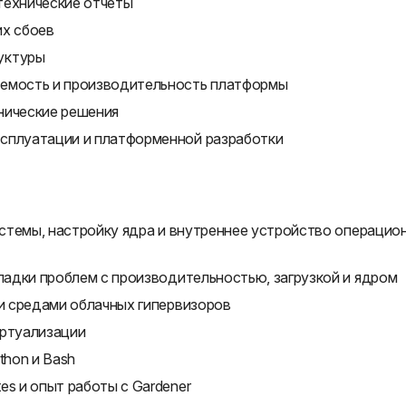
технические отчеты
их сбоев
уктуры
уемость и производительность платформы
нические решения
ксплуатации и платформенной разработки
системы, настройку ядра и внутреннее устройство операцио
тладки проблем с производительностью, загрузкой и ядром
 и средами облачных гипервизоров
иртуализации
thon и Bash
es и опыт работы с Gardener