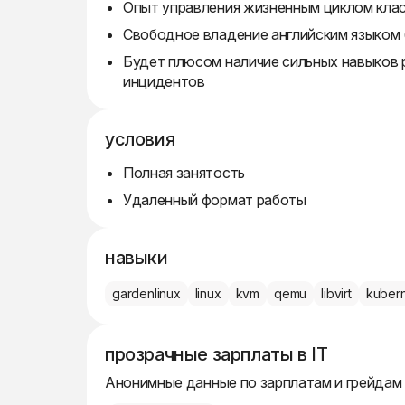
Опыт управления жизненным циклом клас
Свободное владение английским языком 
Будет плюсом наличие сильных навыков 
инцидентов
условия
Полная занятость
Удаленный формат работы
навыки
gardenlinux
linux
kvm
qemu
libvirt
kuber
прозрачные зарплаты в IT
Анонимные данные по зарплатам и грейдам