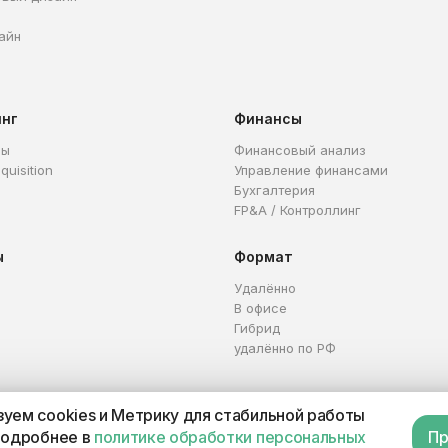
айн
инг
Финансы
ры
Финансовый анализ
quisition
Управление финансами
Бухгалтерия
FP&A / Контроллинг
ы
Формат
Удалённо
В офисе
Гибрид
удалённо по РФ
уем cookies и Метрику для стабильной работы
Каталог профессий
Офер
подробнее в
политике обработки персональных
Пр