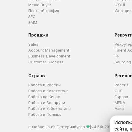
Media Buyer
UX/UI
Платный трафик
Web-диз
SEO
SMM
Продажи
Рекрут
Sales
Рекруте
Account Management
Talent Ac
Business Development
HR
Customer Success
Sourcing
Страны
Регион
Работа в России
Россия
Работа в Казахстане
СНГ
Работа на Кипре
Европа
Работа в Беларуси
MENA
Работа в Узбекистане
Азия
Работа в Польше
Использ
с любовью из Екатеринбурга
❤
|
v.4.5
© 2026 HireHi
сайта, 