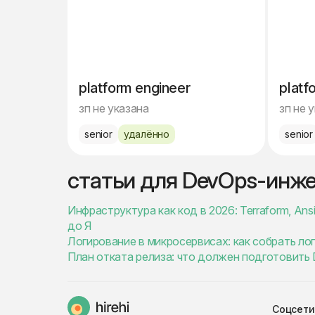
platform engineer
platf
зп не указана
зп не 
senior
удалённо
senior
статьи для DevOps-инж
Инфраструктура как код в 2026: Terraform, An
до Я
Логирование в микросервисах: как собрать ло
План отката релиза: что должен подготовить
Соцсети