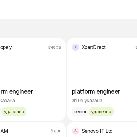
opely
XpertDirect
вчера
orm engineer
platform engineer
указана
зп не указана
удалённо
senior
удалённо
PAM
Senovo IT Ltd
5 авг