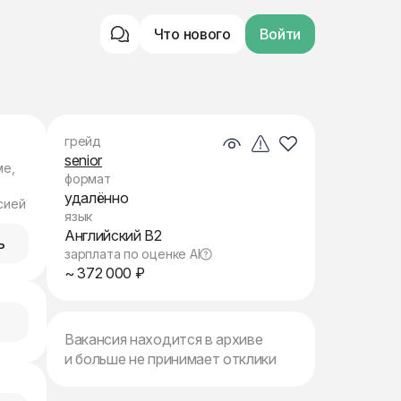
Что нового
Войти
грейд
senior
ме,
формат
удалённо
сией
язык
Английский B2
ь
зарплата по оценке AI
~ 372 000 ₽
Вакансия находится в архиве
и больше не принимает отклики