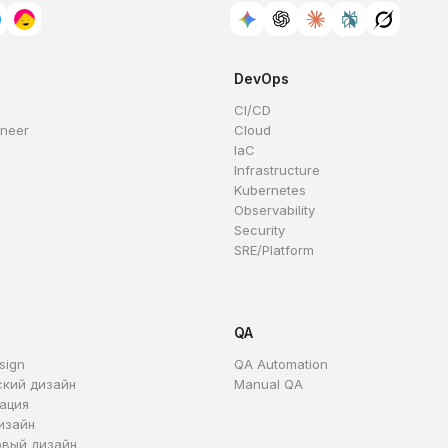
DevOps
CI/CD
ineer
Cloud
IaC
Infrastructure
Kubernetes
Observability
Security
SRE/Platform
QA
sign
QA Automation
ский дизайн
Manual QA
ация
изайн
овый дизайн