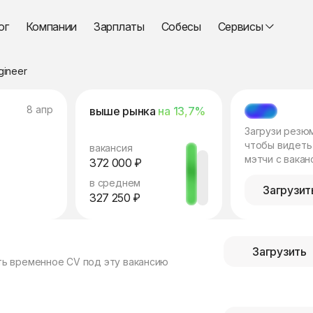
ог
Компании
Зарплаты
Собесы
Сервисы
gineer
8 апр
выше рынка
на 13,7%
МЭТЧ
Загрузи резю
чтобы видеть
вакансия
мэтчи с вакан
372 000 ₽
в среднем
Загрузит
327 250 ₽
Загрузить
ть временное CV под эту вакансию