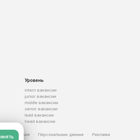
Уровень
intern вакансии
junior вакансии
middle вакансии
senior вакансии
lead вакансии
head вакансии
та
Условия
Персональные данные
Реклама
инять