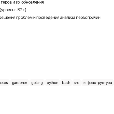
теров и их обновления
(уровень B2+)
решения проблем и проведения анализа первопричин
netes
gardener
golang
python
bash
sre
инфраструктура