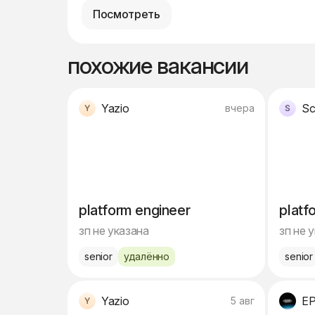
Посмотреть
похожие вакансии
Yazio
Sc
вчера
platform engineer
platf
зп не указана
зп не 
senior
удалённо
senior
Yazio
E
5 авг