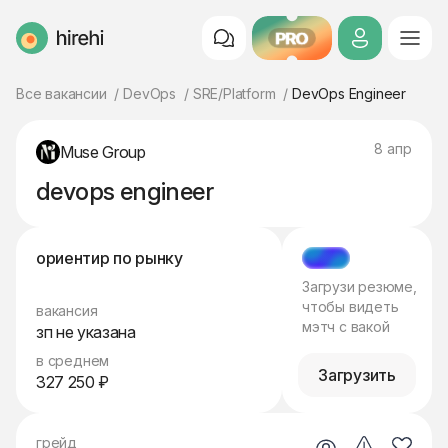
PRO
HireHi
Все вакансии
DevOps
SRE/Platform
DevOps Engineer
8 апр
Muse Group
devops engineer
ориентир по рынку
МЭТЧ
Загрузи резюме,
чтобы видеть
вакансия
мэтч с вакой
зп не указана
в среднем
Загрузить
327 250 ₽
грейд