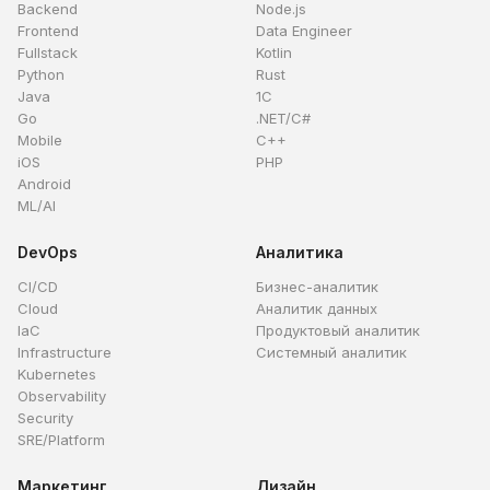
Backend
Node.js
Frontend
Data Engineer
Fullstack
Kotlin
Python
Rust
Java
1C
Go
.NET/C#
Mobile
C++
iOS
PHP
Android
ML/AI
DevOps
Аналитика
CI/CD
Бизнес-аналитик
Cloud
Аналитик данных
IaC
Продуктовый аналитик
Infrastructure
Системный аналитик
Kubernetes
Observability
Security
SRE/Platform
Маркетинг
Дизайн