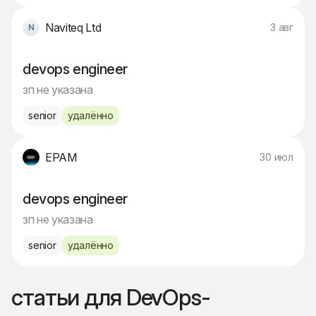
Naviteq Ltd
3 авг
devops engineer
зп не указана
senior
удалённо
EPAM
30 июл
devops engineer
зп не указана
senior
удалённо
статьи для DevOps-