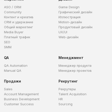
ASO / ORM
Game Design
Community
Графический дизайн
Контент и креатив
Иллюстрация
CRM и удержание
Motion-дизайн
Общий маркетинг
Продуктовый дизайн
Media Buyer
UX/UI
Платный трафик
Web-дизайн
SEO
SMM
QA
Менеджмент
QA Automation
Менеджер продукта
Manual QA
Менеджер проектов
Продажи
Рекрутинг
Sales
Рекрутеры
Account Management
Talent Acquisition
Business Development
HR
Customer Success
Sourcing