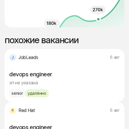
похожие вакансии
JobLeads
6 авг
devops engineer
зп не указана
senior
удалённо
Red Hat
6 авг
devops engineer