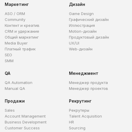
Маркетинг
Дизайн
ASO / ORM
Game Design
Community
Графический дизайн
Контент и креатив
Иллюстрация
CRM и удержание
Motion-дизайн
Общий маркетинг
Продуктовый дизайн
Media Buyer
UX/UI
Платный трафик
Web-дизайн
SEO
SMM
QA
Менеджмент
QA Automation
Менеджер продукта
Manual QA
Менеджер проектов
Продажи
Рекрутинг
Sales
Рекрутеры
Account Management
Talent Acquisition
Business Development
HR
Customer Success
Sourcing