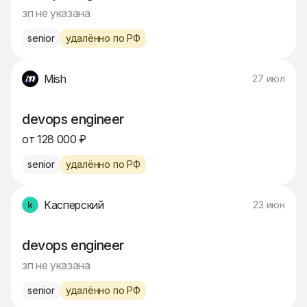
зп не указана
senior
удалённо по РФ
Mish
27 июл
devops engineer
от 128 000 ₽
senior
удалённо по РФ
Касперский
23 июн
devops engineer
зп не указана
senior
удалённо по РФ