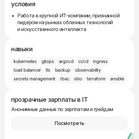
условия
Работа в крупной ИТ-компании, признанной
лидером на рынках облачных технологий
и искусственного интеллекта
навыки
kubernetes
gitops
argocd
ci/cd
ingress
load balancer
tls
backup
observability
secrets management
rbac
istio
terraform
ansible
прозрачные зарплаты в IT
Анонимные данные по зарплатам и грейдам
Посмотреть