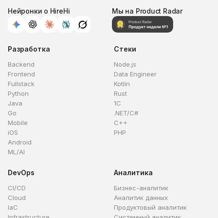
Нейронки о HireHi
Мы на Product Radar
Разработка
Стеки
Backend
Node.js
Frontend
Data Engineer
Fullstack
Kotlin
Python
Rust
Java
1C
Go
.NET/C#
Mobile
C++
iOS
PHP
Android
ML/AI
DevOps
Аналитика
CI/CD
Бизнес-аналитик
Cloud
Аналитик данных
IaC
Продуктовый аналитик
Infrastructure
Системный аналитик