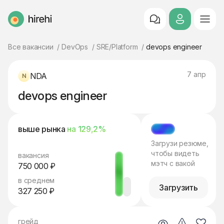
HireHi
Все вакансии
DevOps
SRE/Platform
devops engineer
7 апр
NDA
devops engineer
выше рынка
на 129,2%
МЭТЧ
Загрузи резюме,
чтобы видеть
вакансия
мэтч с вакой
750 000 ₽
в среднем
Загрузить
327 250 ₽
грейд