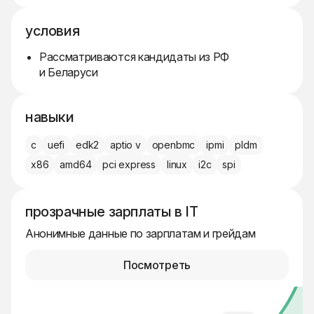
условия
Рассматриваются кандидаты из РФ
и Беларуси
навыки
c
uefi
edk2
aptio v
openbmc
ipmi
pldm
x86
amd64
pci express
linux
i2c
spi
прозрачные зарплаты в IT
Анонимные данные по зарплатам и грейдам
Посмотреть