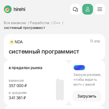
HireHi
Все вакансии
Разработка
C++
системный программист
13 апр
NDA
системный программист
в пределах рынка
МЭТЧ
Загрузи резюме,
чтобы видеть
вакансия
мэтч с вакой
357 000 ₽
в среднем
Загрузить
341 381 ₽