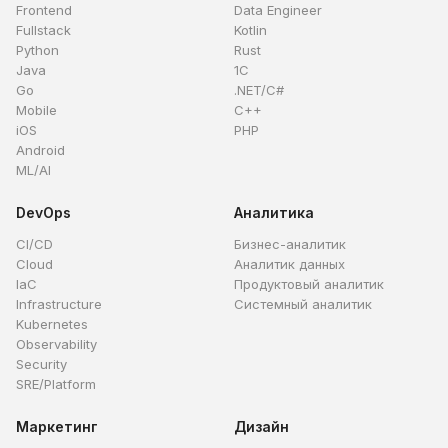
Frontend
Data Engineer
Fullstack
Kotlin
Python
Rust
Java
1C
Go
.NET/C#
Mobile
C++
iOS
PHP
Android
ML/AI
DevOps
Аналитика
CI/CD
Бизнес-аналитик
Cloud
Аналитик данных
IaC
Продуктовый аналитик
Infrastructure
Системный аналитик
Kubernetes
Observability
Security
SRE/Platform
Маркетинг
Дизайн