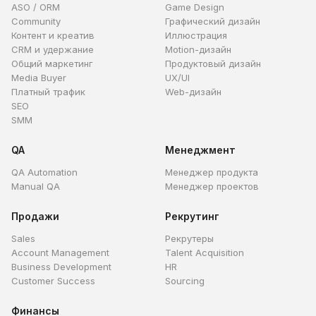
ASO / ORM
Game Design
Community
Графический дизайн
Контент и креатив
Иллюстрация
CRM и удержание
Motion-дизайн
Общий маркетинг
Продуктовый дизайн
Media Buyer
UX/UI
Платный трафик
Web-дизайн
SEO
SMM
QA
Менеджмент
QA Automation
Менеджер продукта
Manual QA
Менеджер проектов
Продажи
Рекрутинг
Sales
Рекрутеры
Account Management
Talent Acquisition
Business Development
HR
Customer Success
Sourcing
Финансы