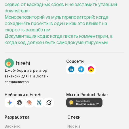
сервис от каскадных сбоев и не заспамить упавший
downstream
Монорепозиторий vs мультирепозиторий: когда
объединять проекты в один и как это влияет на
скорость разработки
Документация кода: когда писать комментарии, а
когда код должен быть самодокументируемым
Соцсети
Джоб-борд и агрегатор
вакансий для IT и Digital-
специалистов
Нейронки о HireHi
Мы на Product Radar
Разработка
Стеки
Backend
Node.js