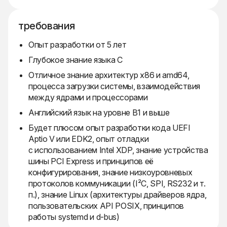
требования
Опыт разработки от 5 лет
Глубокое знание языка C
Отличное знание архитектур x86 и amd64,
процесса загрузки системы, взаимодействия
между ядрами и процессорами
Английский язык на уровне B1 и выше
Будет плюсом опыт разработки кода UEFI
Aptio V или EDK2, опыт отладки
с использованием Intel XDP, знание устройства
шины PCI Express и принципов её
конфигурирования, знание низкоуровневых
протоколов коммуникации (I²C, SPI, RS232 и т.
п.), знание Linux (архитектуры драйверов ядра,
пользовательских API POSIX, принципов
работы systemd и d-bus)