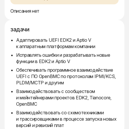
Описания нет
задачи
Адаптировать UEFI EDK2 и Aptio V
к аппаратным платформам компании
Исправлять ошибки и разрабатывать новые
функции в EDK2 и Aptio V
Обеспечивать программное взаимодействие
UEFI с ПО OpenBMC по протоколам IPMI/KCS,
PLDM/MCTP и другим
Взаимодействовать с сообществом
и мейнтейнерами проектов EDK2, Tianocore,
OpenBMC
Взаимодействовать со схемотехниками
и трассировщиками в процессе запуска новых
версий и ревизий плат