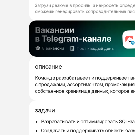
Загрузи резюме в профиль, а нейросеть опред
сможешь генерировать сопроводительные пись
описание
Команда разрабатывает и поддерживает вн
с продажами, ассортиментом, промо-акция
собственное хранилище данных, которое а
задачи
Разрабатывать и оптимизировать SQL-з
Создавать и поддерживать объекты баз