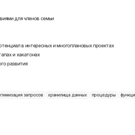
виями для членов семьи
отенциал в интересных и многоплановых проектах
тапах и хакатонах
ого развития
птимизация запросов
хранилища данных
процедуры
функци