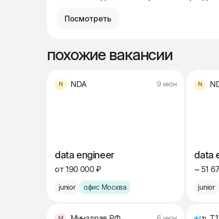
Посмотреть
похожие вакансии
NDA
N
9 июн
data engineer
data 
от 190 000 ₽
~ 51 6
junior
офис Москва
junior
Минздрав РФ
Т1
6 июн