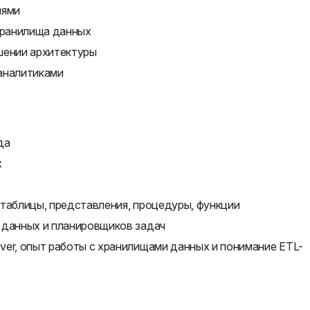
иями
 хранилища данных
шении архитектуры
аналитиками
да
х
 таблицы, представления, процедуры, функции
 данных и планировщиков задач
ver, опыт работы с хранилищами данных и понимание ETL-