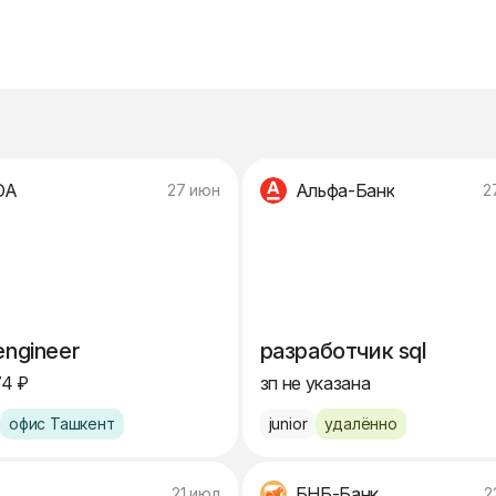
DA
Альфа-Банк
27 июн
2
engineer
разработчик sql
74 ₽
зп не указана
офис Ташкент
junior
удалённо
БНБ-Банк
21 июл
2