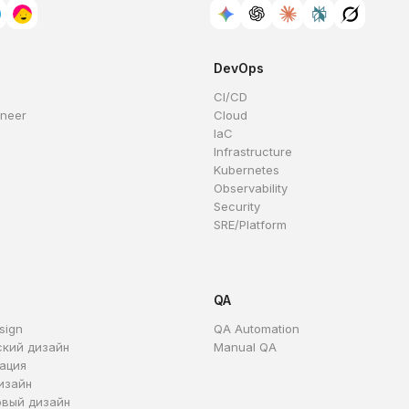
DevOps
CI/CD
ineer
Cloud
IaC
Infrastructure
Kubernetes
Observability
Security
SRE/Platform
QA
sign
QA Automation
ский дизайн
Manual QA
ация
изайн
овый дизайн