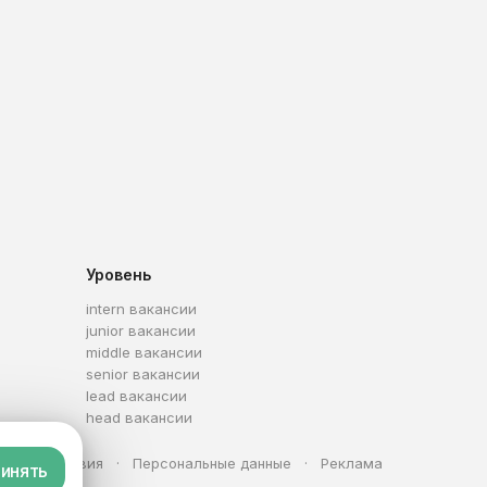
Уровень
intern вакансии
junior вакансии
middle вакансии
senior вакансии
lead вакансии
head вакансии
та
Условия
Персональные данные
Реклама
инять