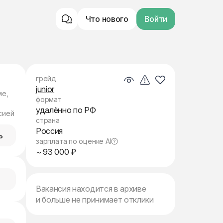
Что нового
Войти
грейд
junior
ме,
формат
удалённо по РФ
сией
страна
Россия
ь
зарплата по оценке AI
~ 93 000 ₽
Вакансия находится в архиве
и больше не принимает отклики