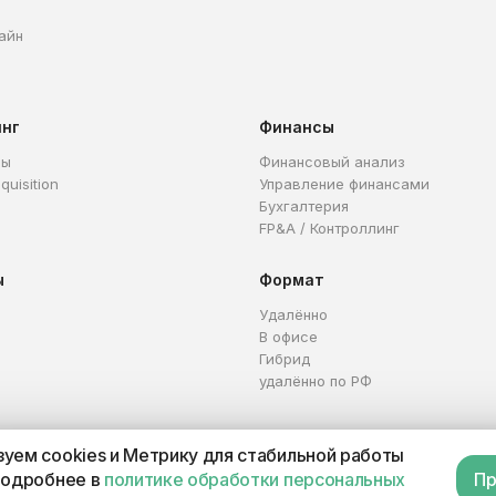
айн
инг
Финансы
ры
Финансовый анализ
quisition
Управление финансами
Бухгалтерия
FP&A / Контроллинг
ы
Формат
Удалённо
В офисе
Гибрид
удалённо по РФ
уем cookies и Метрику для стабильной работы
Каталог профессий
Офер
подробнее в
политике обработки персональных
Пр