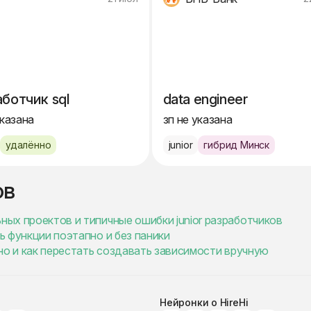
ботчик sql
data engineer
указана
зп не указана
удалённо
junior
гибрид Минск
ов
ных проектов и типичные ошибки junior разработчиков
ть функции поэтапно и без паники
ужно и как перестать создавать зависимости вручную
Нейронки о HireHi