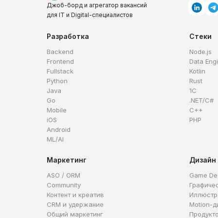
Джоб-борд и агрегатор вакансий
для IT и Digital-специалистов
Разработка
Стеки
Backend
Node.js
Frontend
Data Eng
Fullstack
Kotlin
Python
Rust
Java
1C
Go
.NET/C#
Mobile
C++
iOS
PHP
Android
ML/AI
Маркетинг
Дизайн
ASO / ORM
Game De
Community
Графиче
Контент и креатив
Иллюстр
CRM и удержание
Motion-д
Общий маркетинг
Продукт