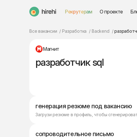
Рекрутерам
О проекте
Бл
HireHi
Все вакансии
Разработка
Backend
разработчи
Магнит
разработчик sql
генерация резюме под вакансию
Загрузи резюме в профиль, чтобы сгенерирова
сопроводительное письмо