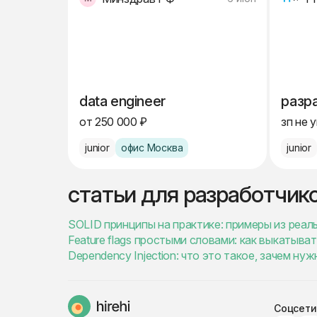
data engineer
разра
от 250 000 ₽
зп не 
junior
офис Москва
junior
статьи для разработчик
SOLID принципы на практике: примеры из реаль
Feature flags простыми словами: как выкатыва
Dependency Injection: что это такое, зачем н
Соцсети