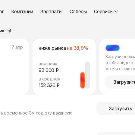
ог
Компании
Зарплаты
Собесы
Сервисы
к sql
7 апр
ниже рынка
на 38,9%
МЭТЧ
Загрузи резю
чтобы видеть
вакансия
мэтчи с вакан
93 000 ₽
в среднем
Загрузит
152 326 ₽
Загрузить
ть временное CV под эту вакансию