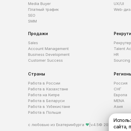
Media Buyer
UX/UI
Платный трафик
Web-диз
SEO
SMM
Продажи
Рекрут
Sales
Рекруте
Account Management
Talent Ac
Business Development
HR
Customer Success
Sourcing
Страны
Регион
Работа в России
Россия
Работа в Казахстане
СНГ
Работа на Кипре
Европа
Работа в Беларуси
MENA
Работа в Узбекистане
Азия
Работа в Польше
Использ
с любовью из Екатеринбурга
❤
|
v.4.5
© 2026 HireHi
сайта, 