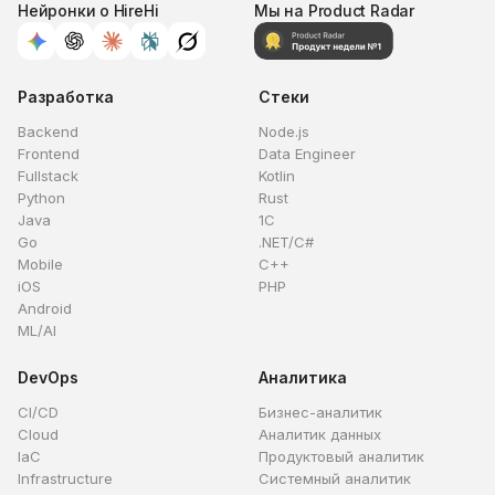
Нейронки о HireHi
Мы на Product Radar
Разработка
Стеки
Backend
Node.js
Frontend
Data Engineer
Fullstack
Kotlin
Python
Rust
Java
1C
Go
.NET/C#
Mobile
C++
iOS
PHP
Android
ML/AI
DevOps
Аналитика
CI/CD
Бизнес-аналитик
Cloud
Аналитик данных
IaC
Продуктовый аналитик
Infrastructure
Системный аналитик