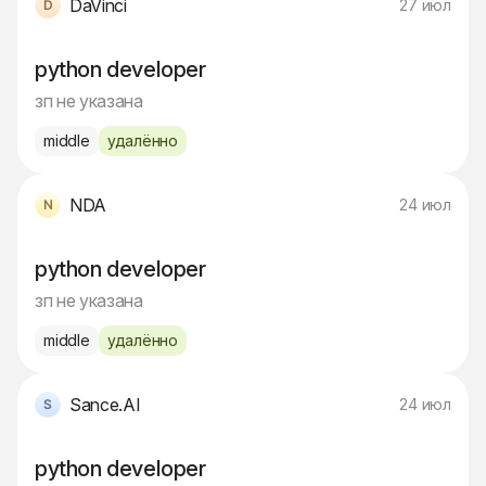
DaVinci
27 июл
python developer
зп не указана
middle
удалённо
NDA
24 июл
python developer
зп не указана
middle
удалённо
Sance.AI
24 июл
python developer