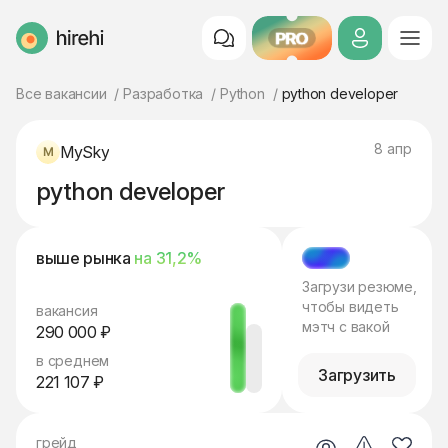
PRO
HireHi
Все вакансии
Разработка
Python
python developer
8 апр
MySky
python developer
выше рынка
на 31,2%
МЭТЧ
Загрузи резюме,
чтобы видеть
вакансия
мэтч с вакой
290 000 ₽
в среднем
Загрузить
221 107 ₽
грейд