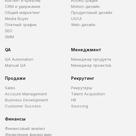
Контент и креатив
Иллюстрация
CRM и удержание
Motion-дизайн
Общий маркетинг
Продуктовый дизайн
Media Buyer
UX/UI
Платный трафик
Web-дизайн
SEO
SMM
QA
Менеджмент
QA Automation
Менеджер продукта
Manual QA
Менеджер проектов
Продажи
Рекрутинг
Sales
Рекрутеры
Account Management
Talent Acquisition
Business Development
HR
Customer Success
Sourcing
Финансы
Финансовый анализ
Управление финансами