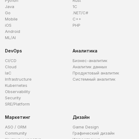
Python
Rust
Java
1C
Go
.NET/C#
Mobile
C++
iOS
PHP
Android
ML/AI
DevOps
Аналитика
CI/CD
Бизнес-аналитик
Cloud
Аналитик данных
IaC
Продуктовый аналитик
Infrastructure
Системный аналитик
Kubernetes
Observability
Security
SRE/Platform
Маркетинг
Дизайн
ASO / ORM
Game Design
Community
Графический дизайн