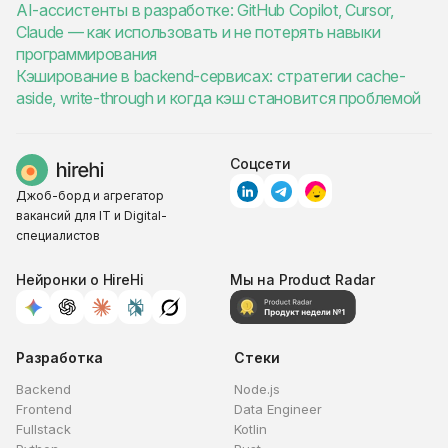
AI-ассистенты в разработке: GitHub Copilot, Cursor,
Claude — как использовать и не потерять навыки
программирования
Кэширование в backend-сервисах: стратегии cache-
aside, write-through и когда кэш становится проблемой
Соцсети
Джоб-борд и агрегатор
вакансий для IT и Digital-
специалистов
Нейронки о HireHi
Мы на Product Radar
Разработка
Стеки
Backend
Node.js
Frontend
Data Engineer
Fullstack
Kotlin