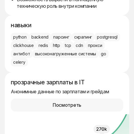
техническую роль внутри компании
навыки
python
backend
парсинг
скрапинг
postgresql
clickhouse
redis
http
tcp
cdn
прокси
антибот
высоконагруженные системы
go
celery
прозрачные зарплаты в IT
Анонимные данные по зарплатам и грейдам
Посмотреть