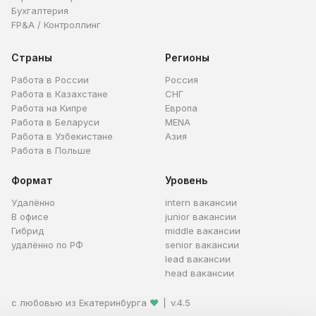
Бухгалтерия
FP&A / Контроллинг
Страны
Регионы
Работа в России
Россия
Работа в Казахстане
СНГ
Работа на Кипре
Европа
Работа в Беларуси
MENA
Работа в Узбекистане
Азия
Работа в Польше
Формат
Уровень
Удалённо
intern вакансии
В офисе
junior вакансии
Гибрид
middle вакансии
удалённо по РФ
senior вакансии
lead вакансии
head вакансии
с любовью из Екатеринбурга
❤
|
v.4.5