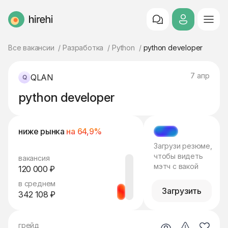
HireHi
Все вакансии
Разработка
Python
python developer
7 апр
QLAN
python developer
ниже рынка
на 64,9%
МЭТЧ
Загрузи резюме,
чтобы видеть
вакансия
мэтч с вакой
120 000 ₽
в среднем
Загрузить
342 108 ₽
грейд