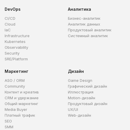
DevOps
Аналитика
CI/CD
Бизнес-аналитик
Cloud
Аналитик данных
IaC
Продуктовый аналитик
Infrastructure
Системный аналитик
Kubernetes
Observability
Security
SRE/Platform
Маркетинг
Дизайн
ASO / ORM
Game Design
Community
Графический дизайн
Контент и креатив
Иллюстрация
CRM и удержание
Motion-дизайн
Общий маркетинг
Продуктовый дизайн
Media Buyer
UX/UI
Платный трафик
Web-дизайн
SEO
SMM