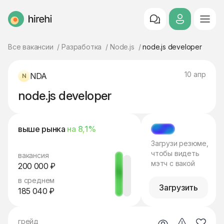
HireHi
Все вакансии
Разработка
Node.js
node.js developer
10 апр
NDA
node.js developer
выше рынка
на 8,1%
МЭТЧ
Загрузи резюме,
чтобы видеть
вакансия
мэтч с вакой
200 000 ₽
в среднем
Загрузить
185 040 ₽
грейд