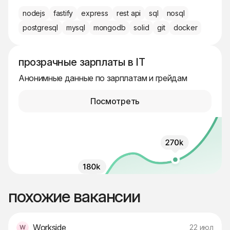
nodejs
fastify
express
rest api
sql
nosql
postgresql
mysql
mongodb
solid
git
docker
прозрачные зарплаты в IT
Анонимные данные по зарплатам и грейдам
Посмотреть
похожие вакансии
Workside
22 июл