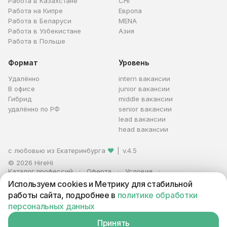
Работа в Казахстане
СНГ
Работа на Кипре
Европа
Работа в Беларуси
MENA
Работа в Узбекистане
Азия
Работа в Польше
Формат
Уровень
Удалённо
intern вакансии
В офисе
junior вакансии
Гибрид
middle вакансии
удалённо по РФ
senior вакансии
lead вакансии
head вакансии
с любовью из Екатеринбурга
❤
|
v.4.5
© 2026 HireHi
Каталог профессий
Оферта
Условия
Персональные данные
Реклама
Используем cookies и Метрику для стабильной
ИП Захаров Антон Алексеевич · ИНН 663005711880 · ОГРНИП
работы сайта, подробнее в
политике обработки
321665800059102
персональных данных
Принять