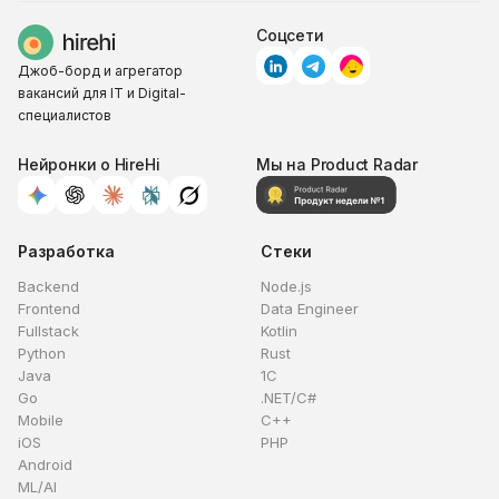
Соцсети
Джоб-борд и агрегатор
вакансий для IT и Digital-
специалистов
Нейронки о HireHi
Мы на Product Radar
Разработка
Стеки
Backend
Node.js
Frontend
Data Engineer
Fullstack
Kotlin
Python
Rust
Java
1C
Go
.NET/C#
Mobile
C++
iOS
PHP
Android
ML/AI