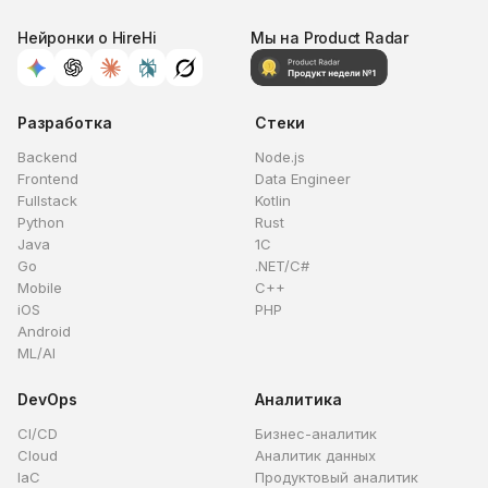
Нейронки о HireHi
Мы на Product Radar
Разработка
Стеки
Backend
Node.js
Frontend
Data Engineer
Fullstack
Kotlin
Python
Rust
Java
1C
Go
.NET/C#
Mobile
C++
iOS
PHP
Android
ML/AI
DevOps
Аналитика
CI/CD
Бизнес-аналитик
Cloud
Аналитик данных
IaC
Продуктовый аналитик