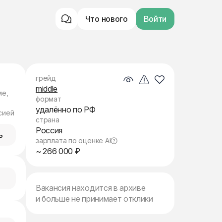
Что нового
Войти
грейд
middle
ме,
формат
удалённо по РФ
сией
страна
Россия
ь
зарплата по оценке AI
~ 266 000 ₽
Вакансия находится в архиве
и больше не принимает отклики