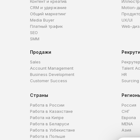
Контент и креатив
Иллюстр
CRM и удержание
Motion-д
Общий маркетинг
Продукт
Media Buyer
UX/UI
Платный трафик
Web-диз
SEO
SMM
Продажи
Рекрут
Sales
Рекруте
Account Management
Talent Ac
Business Development
HR
Customer Success
Sourcing
Страны
Регион
Работа в России
Россия
Работа в Казахстане
СНГ
Работа на Кипре
Европа
Работа в Беларуси
MENA
Работа в Узбекистане
Азия
Работа в Польше