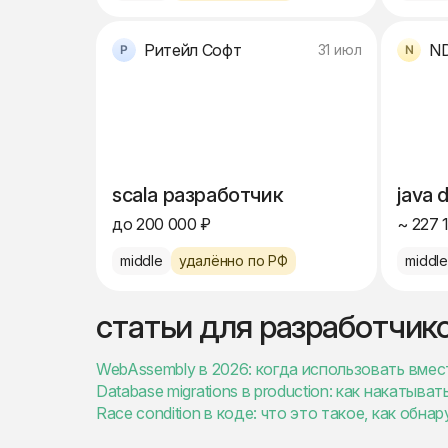
Ритейл Софт
N
31 июл
scala разработчик
java 
до 200 000 ₽
~ 227 
middle
удалённо по РФ
middl
статьи для разработчик
WebAssembly в 2026: когда использовать вместо
Database migrations в production: как накатыв
Race condition в коде: что это такое, как обна