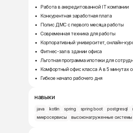
Работа в аккредитованной IT компании
Конкурентная заработная плата
Полис ДМС с первого месяца работы
Современная техника для работы
Корпоративный университет, онлайн-кур
Фитнес-зал в здании офиса
Льготная программа ипотеки для сотруд
Комфортный офис класса А в 5 минутах 
Гибкое начало рабочего дня
навыки
java
kotlin
spring
spring boot
postgresql
микросервисы
высоконагруженные системы