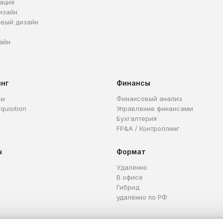
ация
изайн
овый дизайн
айн
инг
Финансы
ры
Финансовый анализ
quisition
Управление финансами
Бухгалтерия
FP&A / Контроллинг
ы
Формат
Удалённо
В офисе
Гибрид
удалённо по РФ