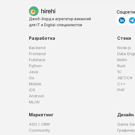
Соцсети
Джоб-борд и агрегатор вакансий
для IT и Digital-специалистов
Разработка
Стеки
Backend
Node.js
Frontend
Data Eng
Fullstack
Kotlin
Python
Rust
Java
1C
Go
.NET/C#
Mobile
C++
iOS
PHP
Android
ML/AI
Маркетинг
Дизайн
ASO / ORM
Game De
Community
Графиче