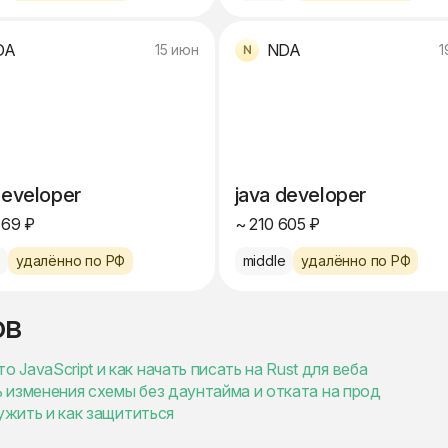
DA
NDA
15 июн
1
developer
java developer
169 ₽
~ 210 605 ₽
e
удалённо по РФ
middle
удалённо по РФ
ов
 JavaScript и как начать писать на Rust для веба
ать изменения схемы без даунтайма и отката на прод
ружить и как защититься