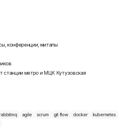
сы, конференции, митапы
ников
от станции метро и МЦК Кутузовская
rabbitmq
agile
scrum
git flow
docker
kubernetes