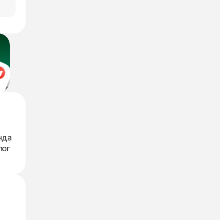
нда
лог