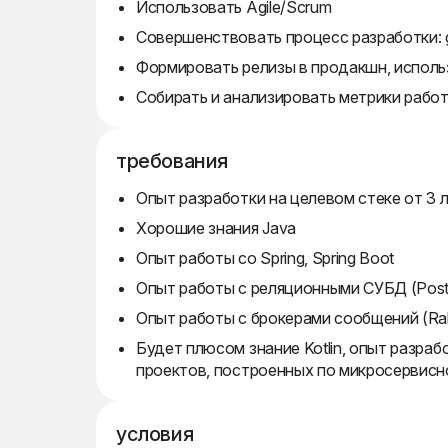
Использовать Agile/Scrum
Совершенствовать процесс разработки: git
Формировать релизы в продакшн, использ
Собирать и анализировать метрики рабо
требования
Опыт разработки на целевом стеке от 3 
Хорошие знания Java
Опыт работы со Spring, Spring Boot
Опыт работы с реляционными СУБД (Pos
Опыт работы с брокерами сообщений (Ra
Будет плюсом знание Kotlin, опыт разра
проектов, построенных по микросервисно
условия