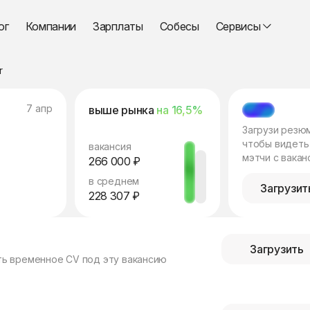
ог
Компании
Зарплаты
Собесы
Сервисы
r
7 апр
выше рынка
на 16,5%
МЭТЧ
Загрузи резю
чтобы видеть
вакансия
мэтчи с вакан
266 000 ₽
в среднем
Загрузит
228 307 ₽
Загрузить
ть временное CV под эту вакансию