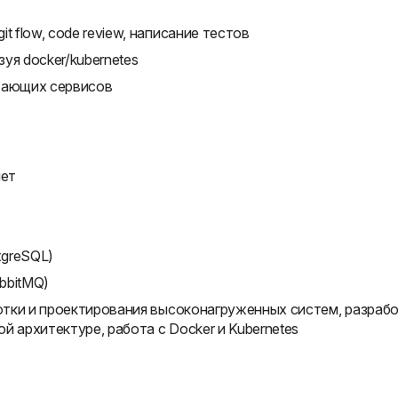
 flow, code review, написание тестов
уя docker/kubernetes
тающих сервисов
лет
tgreSQL)
bbitMQ)
ботки и проектирования высоконагруженных систем, разраб
й архитектуре, работа с Docker и Kubernetes