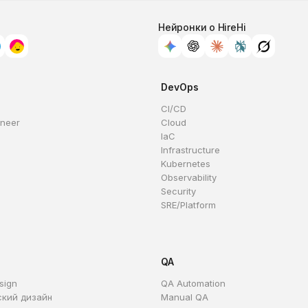
Нейронки о HireHi
DevOps
CI/CD
ineer
Cloud
IaC
Infrastructure
Kubernetes
Observability
Security
SRE/Platform
QA
sign
QA Automation
ский дизайн
Manual QA