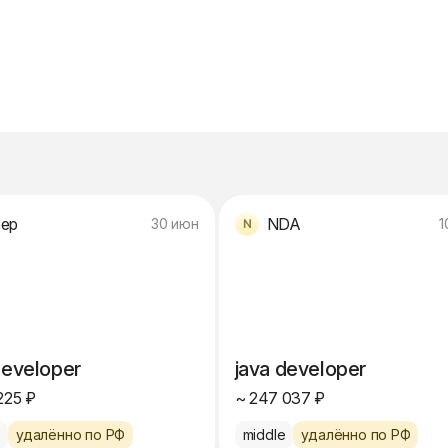
ер
NDA
30 июн
1
developer
java developer
225 ₽
~ 247 037 ₽
e
удалённо по РФ
middle
удалённо по РФ