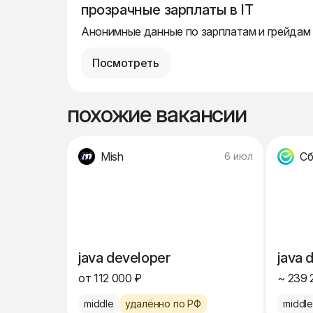
прозрачные зарплаты в IT
Анонимные данные по зарплатам и грейдам
Посмотреть
похожие вакансии
Mish
Сб
6 июл
java developer
java 
от 112 000 ₽
~ 239 
middle
удалённо по РФ
middl