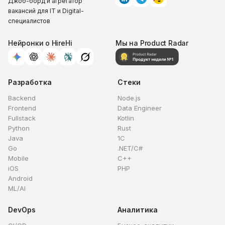
Джоб-борд и агрегатор
вакансий для IT и Digital-
специалистов
Нейронки о HireHi
Мы на Product Radar
Разработка
Стеки
Backend
Node.js
Frontend
Data Engineer
Fullstack
Kotlin
Python
Rust
Java
1C
Go
.NET/C#
Mobile
C++
iOS
PHP
Android
ML/AI
DevOps
Аналитика