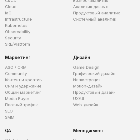
CI/CD
Бизнес-аналитик
Cloud
Аналитик данных
IaC
Продуктовый аналитик
Infrastructure
Системный аналитик
Kubernetes
Observability
Security
SRE/Platform
Маркетинг
Дизайн
ASO / ORM
Game Design
Community
Графический дизайн
Контент и креатив
Иллюстрация
CRM и удержание
Motion-дизайн
Общий маркетинг
Продуктовый дизайн
Media Buyer
UX/UI
Платный трафик
Web-дизайн
SEO
SMM
QA
Менеджмент