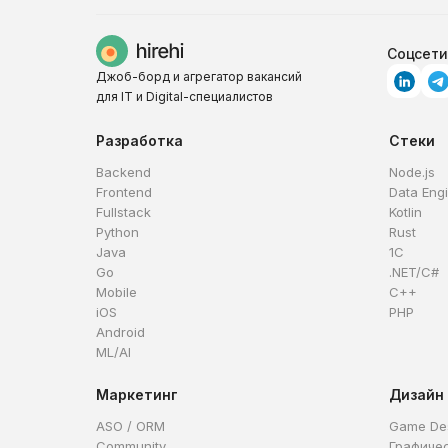
Соцсети
Джоб-борд и агрегатор вакансий
для IT и Digital-специалистов
Разработка
Стеки
Backend
Node.js
Frontend
Data Eng
Fullstack
Kotlin
Python
Rust
Java
1C
Go
.NET/C#
Mobile
C++
iOS
PHP
Android
ML/AI
Маркетинг
Дизайн
ASO / ORM
Game De
Community
Графиче