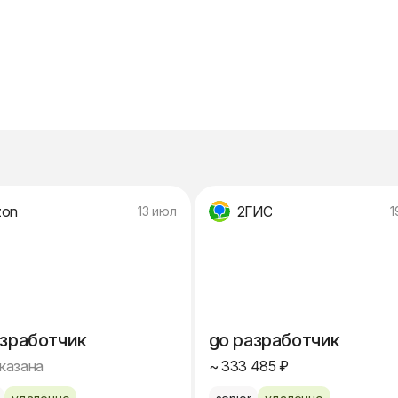
zon
2ГИС
13 июл
1
азработчик
go разработчик
указана
~ 333 485 ₽