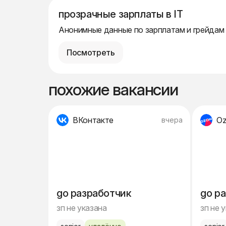
прозрачные зарплаты в IT
Анонимные данные по зарплатам и грейдам
Посмотреть
похожие вакансии
ВКонтакте
O
вчера
go разработчик
go р
зп не указана
зп не 