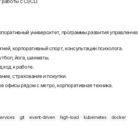
 работы с CI/CD.
орпоративный университет, программы развития управленче
ией, корпоративный спорт, консультации психолога.
утбол, йога, шахматы.
дход к работе.
ние, страхование и покупки.
е офисы рядом с метро, корпоративная техника.
ervices
git
event-driven
high-load
kubernetes
docker