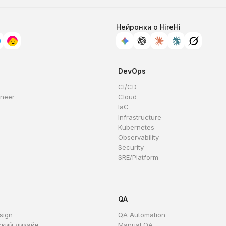
Нейронки о HireHi
DevOps
CI/CD
ineer
Cloud
IaC
Infrastructure
Kubernetes
Observability
Security
SRE/Platform
QA
sign
QA Automation
ский дизайн
Manual QA