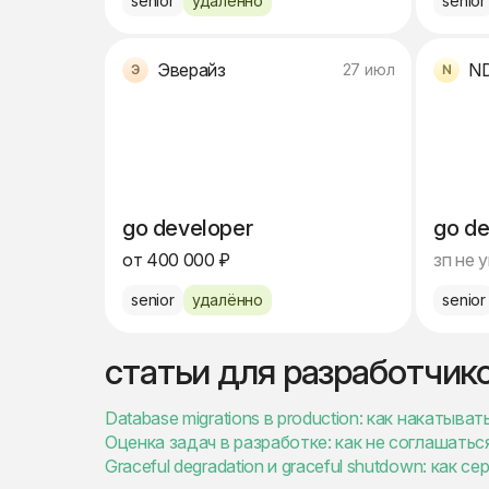
senior
удалённо
senior
Эверайз
N
27 июл
go developer
go de
от 400 000 ₽
зп не 
senior
удалённо
senior
статьи для разработчик
Database migrations в production: как накатыв
Оценка задач в разработке: как не соглашатьс
Graceful degradation и graceful shutdown: как 