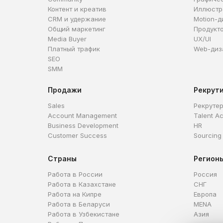
Контент и креатив
Иллюстр
CRM и удержание
Motion-д
Общий маркетинг
Продукт
Media Buyer
UX/UI
Платный трафик
Web-диз
SEO
SMM
Продажи
Рекрут
Sales
Рекруте
Account Management
Talent Ac
Business Development
HR
Customer Success
Sourcing
Страны
Регион
Работа в России
Россия
Работа в Казахстане
СНГ
Работа на Кипре
Европа
Работа в Беларуси
MENA
Работа в Узбекистане
Азия