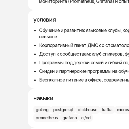
мониторинга (Prometheus, Grafana) и опыт
условия
Обучение и развитие: языковые клубы, к
навыков.
Корпоративный пакет ДМС со стоматолог
Доступ к сообществам: клуб спикеров, ф
Программы поддержки семей и гибкий по
Скидки и партнерские программы на обуче
Бесплатное питание в офисе, современны
навыки
golang
postgresql
clickhouse
kafka
micros
prometheus
grafana
ci/cd