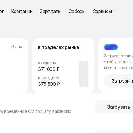
ог
Компании
Зарплаты
Собесы
Сервисы
9 апр
в пределах рынка
МЭТЧ
Загрузи резю
чтобы видеть
вакансия
мэтчи с вакан
371 000 ₽
в среднем
Загрузит
375 500 ₽
Загрузить
ть временное CV под эту вакансию