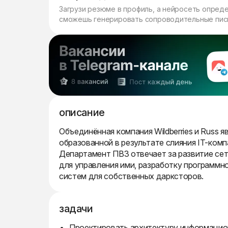
Загрузи резюме в профиль, а нейросеть опред
сможешь генерировать сопроводительные пись
описание
Объединённая компания Wildberries и Russ
образованной в результате слияния IT-комп
Департамент ПВЗ отвечает за развитие сет
для управления ими, разработку программн
систем для собственных дарксторов.
задачи
Проектировать архитектуру информацио