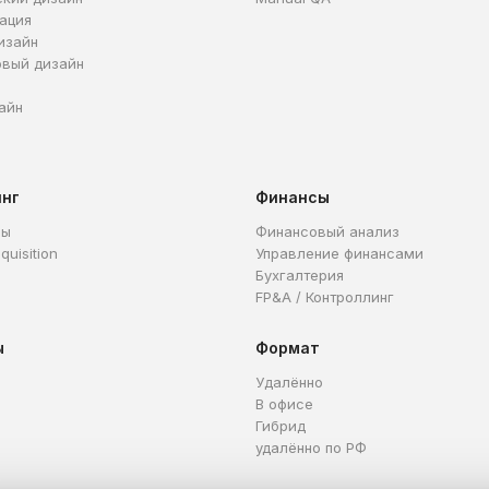
ация
изайн
овый дизайн
айн
инг
Финансы
ры
Финансовый анализ
quisition
Управление финансами
Бухгалтерия
FP&A / Контроллинг
ы
Формат
Удалённо
В офисе
Гибрид
удалённо по РФ