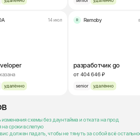
удалённо
senior
удалённо
DA
Remoby
14 июл
veloper
разработчик go
указана
от 404 646 ₽
удалённо
senior
удалённо
ов
ать изменения схемы без даунтайма и отката на прод
я на сроки вслепую
сервис должен падать, чтобы не тянуть за собой всё остально