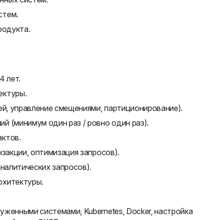
стем.
родукта.
4 лет.
ектуры.
ей, управление смещениями, партиционирование).
 (минимум один раз / ровно один раз).
актов.
нзакции, оптимизация запросов).
аналитических запросов).
рхитектуры.
женными системами, Kubernetes, Docker, настройка