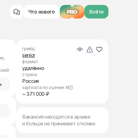
Что нового
PRO
Войти
грейд
senior
ме,
формат
удалённо
сией
страна
Россия
ь
зарплата по оценке AI
~ 371 000 ₽
Вакансия находится в архиве
и больше не принимает отклики