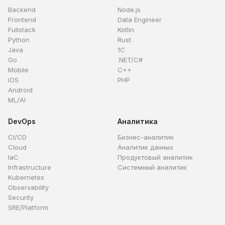
Backend
Node.js
Frontend
Data Engineer
Fullstack
Kotlin
Python
Rust
Java
1C
Go
.NET/C#
Mobile
C++
iOS
PHP
Android
ML/AI
DevOps
Аналитика
CI/CD
Бизнес-аналитик
Cloud
Аналитик данных
IaC
Продуктовый аналитик
Infrastructure
Системный аналитик
Kubernetes
Observability
Security
SRE/Platform