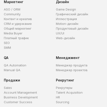
Маркетинг
Дизайн
ASO / ORM
Game Design
Community
Графический дизайн
Контент и креатив
Иллюстрация
CRM и удержание
Motion-дизайн
Общий маркетинг
Продуктовый дизайн
Media Buyer
UX/UI
Платный трафик
Web-дизайн
SEO
SMM
QA
Менеджмент
QA Automation
Менеджер продукта
Manual QA
Менеджер проектов
Продажи
Рекрутинг
Sales
Рекрутеры
Account Management
Talent Acquisition
Business Development
HR
Customer Success
Sourcing