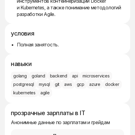
инструментов контейнеризации Docker
и Kubernetes, а также понимание методологий
разработки Agile.
условия
Полная занятость.
навыки
golang
goland
backend
api
microservices
postgresql
mysql
git
aws
gcp
azure
docker
kubernetes
agile
прозрачные зарплаты в IT
Анонимные данные по зарплатам и грейдам