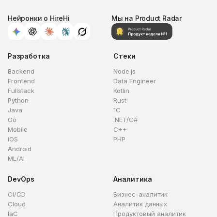
Нейронки о HireHi
Мы на Product Radar
Разработка
Стеки
Backend
Node.js
Frontend
Data Engineer
Fullstack
Kotlin
Python
Rust
Java
1C
Go
.NET/C#
Mobile
C++
iOS
PHP
Android
ML/AI
DevOps
Аналитика
CI/CD
Бизнес-аналитик
Cloud
Аналитик данных
IaC
Продуктовый аналитик