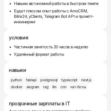
Навыки автономной работы в быстром темпе
Будет плюсом опыт работы с AmoCRM,
Bitrix24, yClients, Telegram Bot API и промпт-
инжиниринг
условия
Частичная занятость 20 часов в неделю
Удалённый формат работы
навыки
python
fastapi
postgresql
typescript
next.js
docker
aiogram
rag
llm
crm
чат-боты
прозрачные зарплаты в IT