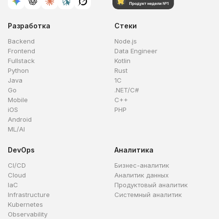
Разработка
Стеки
Backend
Node.js
Frontend
Data Engineer
Fullstack
Kotlin
Python
Rust
Java
1C
Go
.NET/C#
Mobile
C++
iOS
PHP
Android
ML/AI
DevOps
Аналитика
CI/CD
Бизнес-аналитик
Cloud
Аналитик данных
IaC
Продуктовый аналитик
Infrastructure
Системный аналитик
Kubernetes
Observability