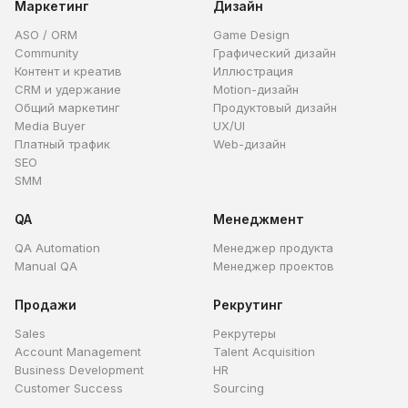
Маркетинг
Дизайн
ASO / ORM
Game Design
Community
Графический дизайн
Контент и креатив
Иллюстрация
CRM и удержание
Motion-дизайн
Общий маркетинг
Продуктовый дизайн
Media Buyer
UX/UI
Платный трафик
Web-дизайн
SEO
SMM
QA
Менеджмент
QA Automation
Менеджер продукта
Manual QA
Менеджер проектов
Продажи
Рекрутинг
Sales
Рекрутеры
Account Management
Talent Acquisition
Business Development
HR
Customer Success
Sourcing