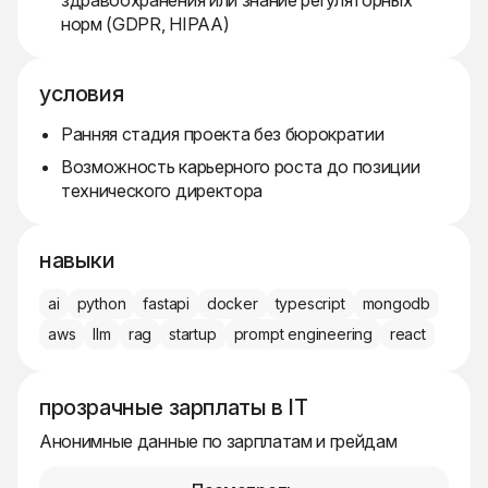
здравоохранения или знание регуляторных
норм (GDPR, HIPAA)
условия
Ранняя стадия проекта без бюрократии
Возможность карьерного роста до позиции
технического директора
навыки
ai
python
fastapi
docker
typescript
mongodb
aws
llm
rag
startup
prompt engineering
react
прозрачные зарплаты в IT
Анонимные данные по зарплатам и грейдам