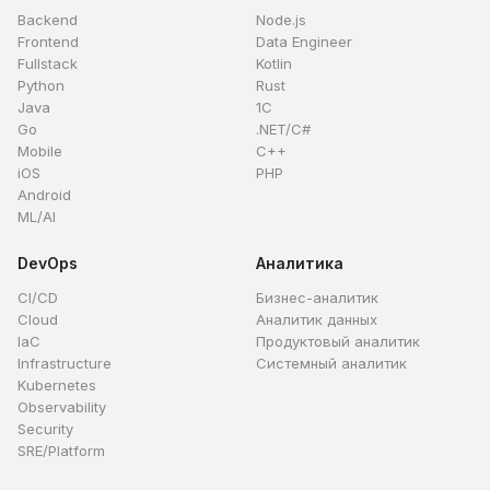
Backend
Node.js
Frontend
Data Engineer
Fullstack
Kotlin
Python
Rust
Java
1C
Go
.NET/C#
Mobile
C++
iOS
PHP
Android
ML/AI
DevOps
Аналитика
CI/CD
Бизнес-аналитик
Cloud
Аналитик данных
IaC
Продуктовый аналитик
Infrastructure
Системный аналитик
Kubernetes
Observability
Security
SRE/Platform