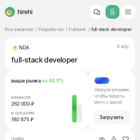
HireHi
Все вакансии
Разработка
Fullstack
full-stack developer
9 апр
NDA
full-stack developer
выше рынка
на 44,9%
МЭТЧ
Загрузи резюме,
чтобы видеть
вакансия
мэтч с вакой
262 000 ₽
в среднем
Загрузить
180 875 ₽
грейд