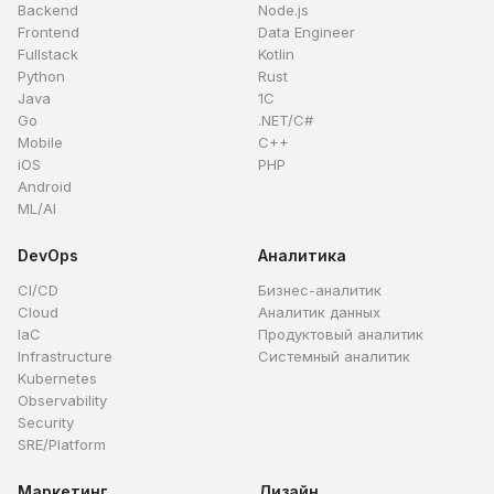
Backend
Node.js
Frontend
Data Engineer
Fullstack
Kotlin
Python
Rust
Java
1C
Go
.NET/C#
Mobile
C++
iOS
PHP
Android
ML/AI
DevOps
Аналитика
CI/CD
Бизнес-аналитик
Cloud
Аналитик данных
IaC
Продуктовый аналитик
Infrastructure
Системный аналитик
Kubernetes
Observability
Security
SRE/Platform
Маркетинг
Дизайн