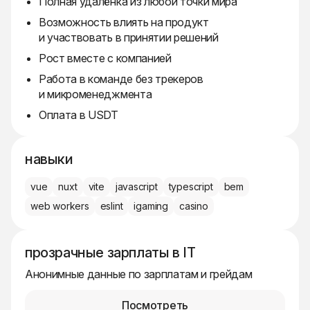
Полная удалёнка из любой точки мира
Возможность влиять на продукт
и участвовать в принятии решений
Рост вместе с компанией
Работа в команде без трекеров
и микроменеджмента
Оплата в USDT
навыки
vue
nuxt
vite
javascript
typescript
bem
web workers
eslint
igaming
casino
прозрачные зарплаты в IT
Анонимные данные по зарплатам и грейдам
Посмотреть