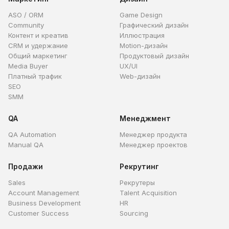
ASO / ORM
Game Design
Community
Графический дизайн
Контент и креатив
Иллюстрация
CRM и удержание
Motion-дизайн
Общий маркетинг
Продуктовый дизайн
Media Buyer
UX/UI
Платный трафик
Web-дизайн
SEO
SMM
QA
Менеджмент
QA Automation
Менеджер продукта
Manual QA
Менеджер проектов
Продажи
Рекрутинг
Sales
Рекрутеры
Account Management
Talent Acquisition
Business Development
HR
Customer Success
Sourcing